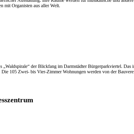
alerischer Ausstattung. Ihre Räume werden für musikalische und andere 
 mit Organisten aus aller Welt.
s „Waldspirale“ der Blickfang im Darmstädter Bürgerparkviertel. Das 
er. Die 105 Zwei- bis Vier-Zimmer Wohnungen werden von der Bauvere
esszentrum