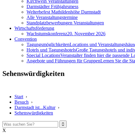
Kirchweih Veranstaltungen
Darmstädter Frühjahrsmess
Welterbefest Mathildenhöhe Darmstadt
Alle Veranstaltungstermine
Standplatzbewerbungen Veranstaltungen
Wirtschaftsförderung
Wachstumskonferenz
20. November 2026
Convention
Tagungsmöglichkeiten
Locations und Veranstaltungshäus
Hotels und Tagungshotels
Große Tagungshotels und indiv
Special Locations
Veranstalter finden hier die passende L
Angebote und Führungen für Gruppen
Lernen Sie die S
Sehenswürdigkeiten
Start
›
Besuch
›
Darmstadt ist...Kultur
›
Sehenswürdigkeiten
X