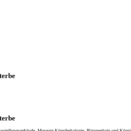
terbe
terbe
sstellungsgebäude, Museum Künstlerkolonie, Platanenhain und Künstler