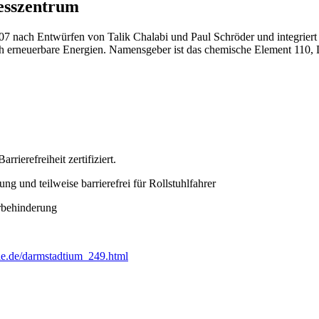
esszentrum
 nach Entwürfen von Talik Chalabi und Paul Schröder und integriert R
ch erneuerbare Energien. Namensgeber ist das chemische Element 110, 
rierefreiheit zertifiziert.
ng und teilweise barrierefrei für Rollstuhlfahrer
örbehinderung
le.de/darmstadtium_249.html