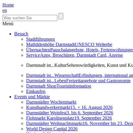
Home
en
Menü
Besuch
Stadtführungen
Mathildenhöhe Darmstadt
UNESCO Welterbe
Übernachten
Pauschalangebote, Hotels, Ferienwohnunge
Service
Apps, Broschüren, Darmstadt Card, Anreise
Darmstadt ist...Kultur
Sehenswürdigkeiten, Kunst und Ku
Darmstadt ist...Wissenschaft
Erfindungen, international 
Darmstadt ist...Leben
Freizeitangebote und Gastronomie
Darmstadt Shop
Touristinformation
Einkaufen
Events und Märkte
Darmstädter Wochenmarkt
Kunsthandwerkermarkt
15. + 16. August 2026
Darmstädter Weinfest
3. bis 6. September 2026
Flohmarkt Karolinenplatz
19. September 2026
Darmstädter Weihnachtsmarkt
16. November bis 23. De
World Design Capital 2026