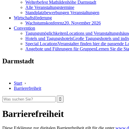
Welterbefest Mathildenhöhe Darmstadt
Alle Veranstaltungstermine
Standplatzbewerbungen Veranstaltungen
Wirtschaftsförderung
Wachstumskonferenz
20. November 2026
Convention
Tagungsmöglichkeiten
Locations und Veranstaltungshäus
Hotels und Tagungshotels
Große Tagungshotels und indiv
Special Locations
Veranstalter finden hier die passende L
Angebote und Führungen für Gruppen
Lernen Sie die S
Darmstadt
Start
›
Barrierefreiheit
Barrierefreiheit
Diese Erklärung zur digitalen Barrierefreiheit gilt für die unter
www.da