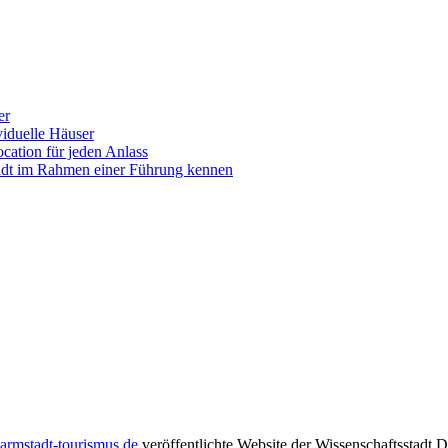
er
iduelle Häuser
ocation für jeden Anlass
tadt im Rahmen einer Führung kennen
rmstadt-tourismus.de
veröffentlichte Website der Wissenschaftsstadt