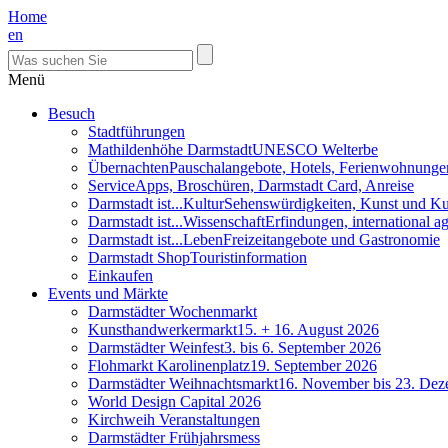
Home
en
Menü
Besuch
Stadtführungen
Mathildenhöhe Darmstadt
UNESCO Welterbe
Übernachten
Pauschalangebote, Hotels, Ferienwohnunge
Service
Apps, Broschüren, Darmstadt Card, Anreise
Darmstadt ist...Kultur
Sehenswürdigkeiten, Kunst und Ku
Darmstadt ist...Wissenschaft
Erfindungen, international 
Darmstadt ist...Leben
Freizeitangebote und Gastronomie
Darmstadt Shop
Touristinformation
Einkaufen
Events und Märkte
Darmstädter Wochenmarkt
Kunsthandwerkermarkt
15. + 16. August 2026
Darmstädter Weinfest
3. bis 6. September 2026
Flohmarkt Karolinenplatz
19. September 2026
Darmstädter Weihnachtsmarkt
16. November bis 23. De
World Design Capital 2026
Kirchweih Veranstaltungen
Darmstädter Frühjahrsmess