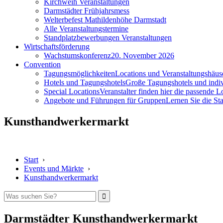
Kirchweih Veranstaltungen
Darmstädter Frühjahrsmess
Welterbefest Mathildenhöhe Darmstadt
Alle Veranstaltungstermine
Standplatzbewerbungen Veranstaltungen
Wirtschaftsförderung
Wachstumskonferenz
20. November 2026
Convention
Tagungsmöglichkeiten
Locations und Veranstaltungshäus
Hotels und Tagungshotels
Große Tagungshotels und indiv
Special Locations
Veranstalter finden hier die passende L
Angebote und Führungen für Gruppen
Lernen Sie die S
Kunsthandwerkermarkt
Start
›
Events und Märkte
›
Kunsthandwerkermarkt
Darmstädter Kunsthandwerkermarkt