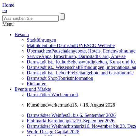
Home
en
Menü
Besuch
Stadtführungen
Mathildenhöhe Darmstadt
UNESCO Welterbe
Übernachten
Pauschalangebote, Hotels, Ferienwohnunge
Service
Apps, Broschüren, Darmstadt Card, Anreise
Darmstadt ist...Kultur
Sehenswürdigkeiten, Kunst und Ku
Darmstadt ist...Wissenschaft
Erfindungen, international 
Darmstadt ist...Leben
Freizeitangebote und Gastronomie
Darmstadt Shop
Touristinformation
Einkaufen
Events und Märkte
Darmstädter Wochenmarkt
Kunsthandwerkermarkt
15. + 16. August 2026
Darmstädter Weinfest
3. bis 6. September 2026
Flohmarkt Karolinenplatz
19. September 2026
Darmstädter Weihnachtsmarkt
16. November bis 23. De
World Design Capital 2026