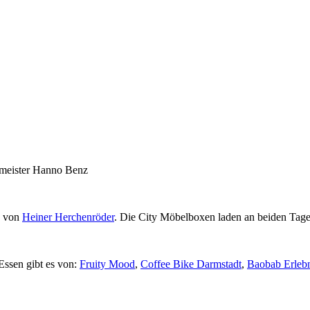
rmeister Hanno Benz
s von
Heiner Herchenröder
. Die City Möbelboxen laden an beiden Tage
Essen gibt es von:
Fruity Mood
,
Coffee Bike Darmstadt
,
Baobab Erlebn