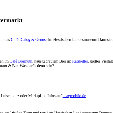
kermarkt
ht, das
Café Dialog & Genuss
im Hessischen Landesmuseum Darmstad
hen im
Café Bormuth
, hausgebrautem Bier im
Ratskeller
, großer Vielfal
rant & Bar. Was darf's denn sein?
 Luisenplatz oder Marktplatz. Infos auf
heagmobilo.de
tionen am Weißen Turm und vor dem Hessischen Landesmuseum Darmstad