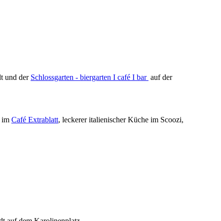
t und der
Schlossgarten - biergarten Ι café Ι bar
auf der
t im
Café Extrablatt
, leckerer italienischer Küche im Scoozi,
t auf dem Karolinenplatz.