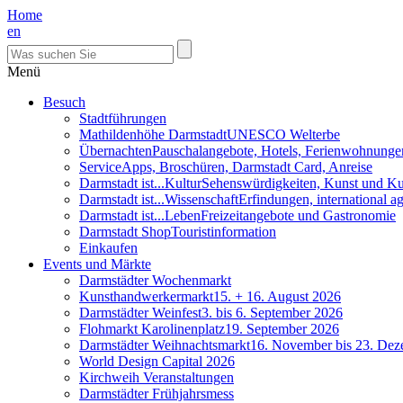
Home
en
Menü
Besuch
Stadtführungen
Mathildenhöhe Darmstadt
UNESCO Welterbe
Übernachten
Pauschalangebote, Hotels, Ferienwohnunge
Service
Apps, Broschüren, Darmstadt Card, Anreise
Darmstadt ist...Kultur
Sehenswürdigkeiten, Kunst und Ku
Darmstadt ist...Wissenschaft
Erfindungen, international 
Darmstadt ist...Leben
Freizeitangebote und Gastronomie
Darmstadt Shop
Touristinformation
Einkaufen
Events und Märkte
Darmstädter Wochenmarkt
Kunsthandwerkermarkt
15. + 16. August 2026
Darmstädter Weinfest
3. bis 6. September 2026
Flohmarkt Karolinenplatz
19. September 2026
Darmstädter Weihnachtsmarkt
16. November bis 23. De
World Design Capital 2026
Kirchweih Veranstaltungen
Darmstädter Frühjahrsmess