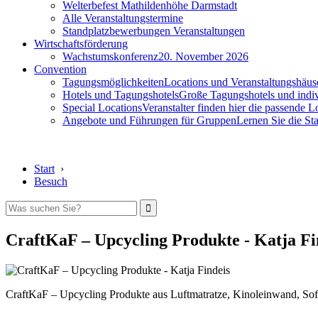
Welterbefest Mathildenhöhe Darmstadt
Alle Veranstaltungstermine
Standplatzbewerbungen Veranstaltungen
Wirtschaftsförderung
Wachstumskonferenz
20. November 2026
Convention
Tagungsmöglichkeiten
Locations und Veranstaltungshäus
Hotels und Tagungshotels
Große Tagungshotels und indiv
Special Locations
Veranstalter finden hier die passende L
Angebote und Führungen für Gruppen
Lernen Sie die S
Start
›
Besuch
CraftKaF – Upcycling Produkte - Katja Fi
CraftKaF – Upcycling Produkte aus Luftmatratze, Kinoleinwand, Sof