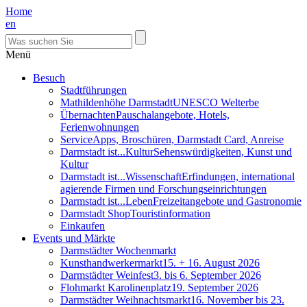
Home
en
Menü
Besuch
Stadtführungen
Mathildenhöhe Darmstadt
UNESCO Welterbe
Übernachten
Pauschalangebote, Hotels,
Ferienwohnungen
Service
Apps, Broschüren, Darmstadt Card, Anreise
Darmstadt ist...Kultur
Sehenswürdigkeiten, Kunst und
Kultur
Darmstadt ist...Wissenschaft
Erfindungen, international
agierende Firmen und Forschungseinrichtungen
Darmstadt ist...Leben
Freizeitangebote und Gastronomie
Darmstadt Shop
Touristinformation
Einkaufen
Events und Märkte
Darmstädter Wochenmarkt
Kunsthandwerkermarkt
15. + 16. August 2026
Darmstädter Weinfest
3. bis 6. September 2026
Flohmarkt Karolinenplatz
19. September 2026
Darmstädter Weihnachtsmarkt
16. November bis 23.