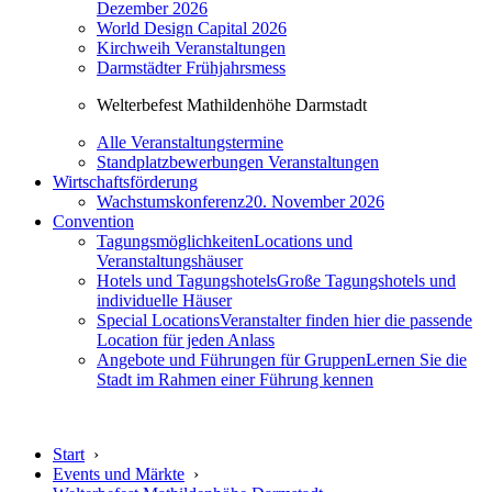
Dezember 2026
World Design Capital 2026
Kirchweih Veranstaltungen
Darmstädter Frühjahrsmess
Welterbefest Mathildenhöhe Darmstadt
Alle Veranstaltungstermine
Standplatzbewerbungen Veranstaltungen
Wirtschaftsförderung
Wachstumskonferenz
20. November 2026
Convention
Tagungsmöglichkeiten
Locations und
Veranstaltungshäuser
Hotels und Tagungshotels
Große Tagungshotels und
individuelle Häuser
Special Locations
Veranstalter finden hier die passende
Location für jeden Anlass
Angebote und Führungen für Gruppen
Lernen Sie die
Stadt im Rahmen einer Führung kennen
Start
›
Events und Märkte
›