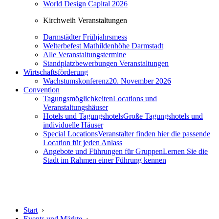
World Design Capital 2026
Kirchweih Veranstaltungen
Darmstädter Frühjahrsmess
Welterbefest Mathildenhöhe Darmstadt
Alle Veranstaltungstermine
Standplatzbewerbungen Veranstaltungen
Wirtschaftsförderung
Wachstumskonferenz
20. November 2026
Convention
Tagungsmöglichkeiten
Locations und
Veranstaltungshäuser
Hotels und Tagungshotels
Große Tagungshotels und
individuelle Häuser
Special Locations
Veranstalter finden hier die passende
Location für jeden Anlass
Angebote und Führungen für Gruppen
Lernen Sie die
Stadt im Rahmen einer Führung kennen
Start
›
Events und Märkte
›