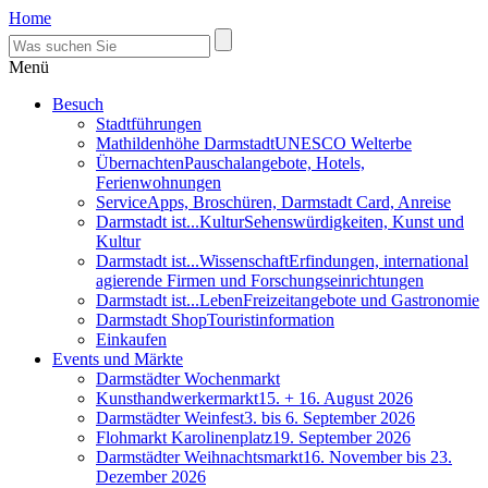
Home
Menü
Besuch
Stadtführungen
Mathildenhöhe Darmstadt
UNESCO Welterbe
Übernachten
Pauschalangebote, Hotels,
Ferienwohnungen
Service
Apps, Broschüren, Darmstadt Card, Anreise
Darmstadt ist...Kultur
Sehenswürdigkeiten, Kunst und
Kultur
Darmstadt ist...Wissenschaft
Erfindungen, international
agierende Firmen und Forschungseinrichtungen
Darmstadt ist...Leben
Freizeitangebote und Gastronomie
Darmstadt Shop
Touristinformation
Einkaufen
Events und Märkte
Darmstädter Wochenmarkt
Kunsthandwerkermarkt
15. + 16. August 2026
Darmstädter Weinfest
3. bis 6. September 2026
Flohmarkt Karolinenplatz
19. September 2026
Darmstädter Weihnachtsmarkt
16. November bis 23.
Dezember 2026