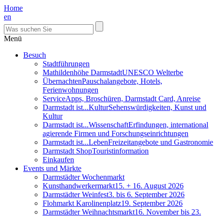
Home
en
Menü
Besuch
Stadtführungen
Mathildenhöhe Darmstadt
UNESCO Welterbe
Übernachten
Pauschalangebote, Hotels,
Ferienwohnungen
Service
Apps, Broschüren, Darmstadt Card, Anreise
Darmstadt ist...Kultur
Sehenswürdigkeiten, Kunst und
Kultur
Darmstadt ist...Wissenschaft
Erfindungen, international
agierende Firmen und Forschungseinrichtungen
Darmstadt ist...Leben
Freizeitangebote und Gastronomie
Darmstadt Shop
Touristinformation
Einkaufen
Events und Märkte
Darmstädter Wochenmarkt
Kunsthandwerkermarkt
15. + 16. August 2026
Darmstädter Weinfest
3. bis 6. September 2026
Flohmarkt Karolinenplatz
19. September 2026
Darmstädter Weihnachtsmarkt
16. November bis 23.