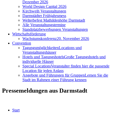
Dezember 2026
World Design Capital 2026
Kirchweih Veranstaltungen
Darmstädter Frühjahrsmess
Welterbefest Mathildenhöhe Darmstadt
Alle Veranstaltungstermine
Standplatzbewerbungen Veranstaltungen
Wirtschaftsförderung
Wachstumskonferenz
20. November 2026
Convention
Tagungsmöglichkeiten
Locations und
Veranstaltungshäuser
Hotels und Tagungshotels
Große Tagungshotels und
individuelle Häuser
Special Locations
Veranstalter finden hier die passende
Location für jeden Anlass
Angebote und Führungen für Gruppen
Lernen Sie die
Stadt im Rahmen einer Führung kennen
Pressemeldungen aus Darmstadt
Start