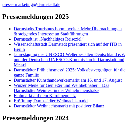
presse-marketing@
darmstadt
.
de
Pressemeldungen 2025
Darmstadts Tourismus boomt weiter. Mehr Übernachtungen
& steigendes Interesse an Stadtführungen
Darmstadt ist „Nachhaltiges Reiseziel“
Wissenschaftsstadt Darmstadt präsentiert sich auf der ITB in
Berlin
Jahrestagung des UNESCO-Welterbestätten Deutschland e.V.
und der Deutschen UNESCO-Kommission in Darmstadt und
Messel
Darmstädter Frühjahrsmess‘ 2025: Volksfestvergnügen für die
ganze Familie
Darmstädter Kunsthandwerkermarkt am 16. und 17. August
Winzer-Meile für Genießer und Weinliebhaber – Das
Darmstädter Weinfest in der Wilhelminenstraße
Flohmarkt auf dem Karolinenplatz
Eröffnung Darmstädter Weihnachtsmarkt
Darmstädter Weihnachtsmarkt mit positiver Bilanz
Pressemeldungen 2024