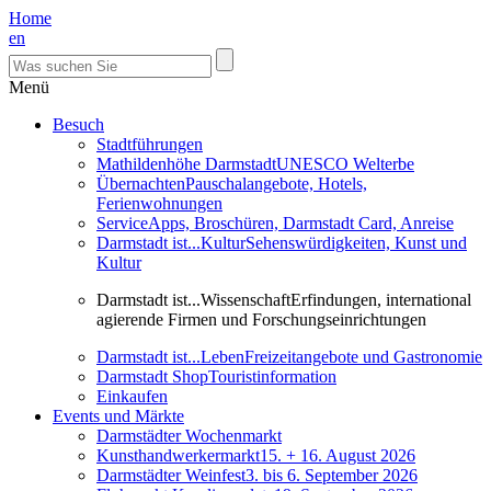
Home
en
Menü
Besuch
Stadtführungen
Mathildenhöhe Darmstadt
UNESCO Welterbe
Übernachten
Pauschalangebote, Hotels,
Ferienwohnungen
Service
Apps, Broschüren, Darmstadt Card, Anreise
Darmstadt ist...Kultur
Sehenswürdigkeiten, Kunst und
Kultur
Darmstadt ist...Wissenschaft
Erfindungen, international
agierende Firmen und Forschungseinrichtungen
Darmstadt ist...Leben
Freizeitangebote und Gastronomie
Darmstadt Shop
Touristinformation
Einkaufen
Events und Märkte
Darmstädter Wochenmarkt
Kunsthandwerkermarkt
15. + 16. August 2026
Darmstädter Weinfest
3. bis 6. September 2026