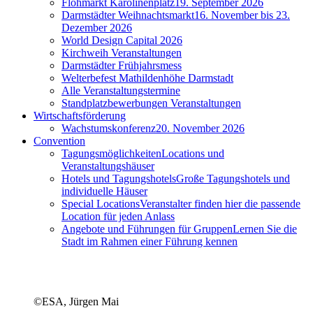
Flohmarkt Karolinenplatz
19. September 2026
Darmstädter Weihnachtsmarkt
16. November bis 23.
Dezember 2026
World Design Capital 2026
Kirchweih Veranstaltungen
Darmstädter Frühjahrsmess
Welterbefest Mathildenhöhe Darmstadt
Alle Veranstaltungstermine
Standplatzbewerbungen Veranstaltungen
Wirtschaftsförderung
Wachstumskonferenz
20. November 2026
Convention
Tagungsmöglichkeiten
Locations und
Veranstaltungshäuser
Hotels und Tagungshotels
Große Tagungshotels und
individuelle Häuser
Special Locations
Veranstalter finden hier die passende
Location für jeden Anlass
Angebote und Führungen für Gruppen
Lernen Sie die
Stadt im Rahmen einer Führung kennen
©ESA, Jürgen Mai