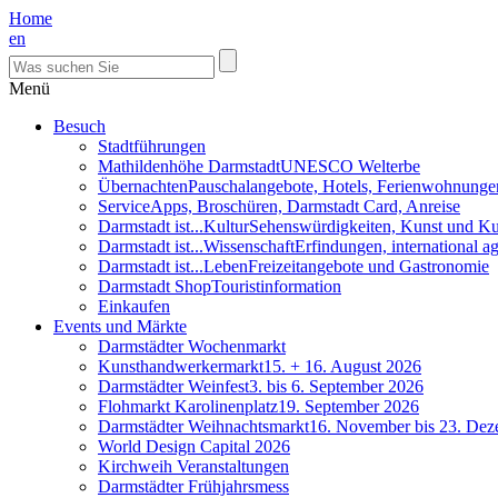
Home
en
Menü
Besuch
Stadtführungen
Mathildenhöhe Darmstadt
UNESCO Welterbe
Übernachten
Pauschalangebote, Hotels, Ferienwohnunge
Service
Apps, Broschüren, Darmstadt Card, Anreise
Darmstadt ist...Kultur
Sehenswürdigkeiten, Kunst und Ku
Darmstadt ist...Wissenschaft
Erfindungen, international 
Darmstadt ist...Leben
Freizeitangebote und Gastronomie
Darmstadt Shop
Touristinformation
Einkaufen
Events und Märkte
Darmstädter Wochenmarkt
Kunsthandwerkermarkt
15. + 16. August 2026
Darmstädter Weinfest
3. bis 6. September 2026
Flohmarkt Karolinenplatz
19. September 2026
Darmstädter Weihnachtsmarkt
16. November bis 23. De
World Design Capital 2026
Kirchweih Veranstaltungen
Darmstädter Frühjahrsmess