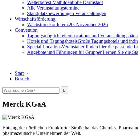
Welterbefest Mathildenhöhe Darmstadt
Alle Veranstaltungstermine
Standplatzbewerbungen Veranstaltungen
Wirtschaftsförderung
Wachstumskonferenz
20. November 2026
Convention
Tagungsmöglichkeiten
Locations und Veranstaltungshäus
Hotels und Tagungshotels
Große Tagungshotels und indiv
Special Locations
Veranstalter finden hier die passende L
Angebote und Führungen für Gruppen
Lernen Sie die S
Start
›
Besuch
Merck KGaA
Entlang der nördlichen Frankfurter Straße hat das Chemie-, Pharma u
pharmazeutische Unternehmen der Welt.