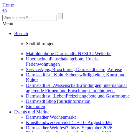
Home
en
Menü
Besuch
Stadtführungen
Mathildenhöhe Darmstadt
UNESCO Welterbe
Übernachten
Pauschalangebote, Hotels,
Ferienwohnungen
Service
Apps, Broschüren, Darmstadt Card, Anreise
Darmstadt ist...Kultur
Sehenswürdigkeiten, Kunst und
Kultur
Darmstadt ist...Wissenschaft
Erfindungen, international
agierende Firmen und Forschungseinrichtungen
Darmstadt ist...Leben
Freizeitangebote und Gastronomie
Darmstadt Shop
Touristinformation
Einkaufen
Events und Märkte
Darmstädter Wochenmarkt
Kunsthandwerkermarkt
15. + 16. August 2026
Darmstädter Weinfest
3. bis 6. September 2026