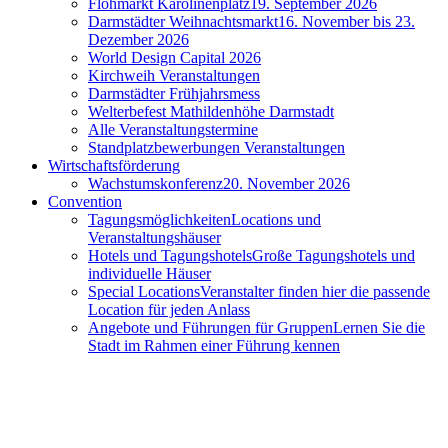
Flohmarkt Karolinenplatz
19. September 2026
Darmstädter Weihnachtsmarkt
16. November bis 23.
Dezember 2026
World Design Capital 2026
Kirchweih Veranstaltungen
Darmstädter Frühjahrsmess
Welterbefest Mathildenhöhe Darmstadt
Alle Veranstaltungstermine
Standplatzbewerbungen Veranstaltungen
Wirtschaftsförderung
Wachstumskonferenz
20. November 2026
Convention
Tagungsmöglichkeiten
Locations und
Veranstaltungshäuser
Hotels und Tagungshotels
Große Tagungshotels und
individuelle Häuser
Special Locations
Veranstalter finden hier die passende
Location für jeden Anlass
Angebote und Führungen für Gruppen
Lernen Sie die
Stadt im Rahmen einer Führung kennen