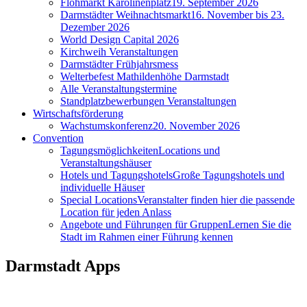
Flohmarkt Karolinenplatz
19. September 2026
Darmstädter Weihnachtsmarkt
16. November bis 23.
Dezember 2026
World Design Capital 2026
Kirchweih Veranstaltungen
Darmstädter Frühjahrsmess
Welterbefest Mathildenhöhe Darmstadt
Alle Veranstaltungstermine
Standplatzbewerbungen Veranstaltungen
Wirtschaftsförderung
Wachstumskonferenz
20. November 2026
Convention
Tagungsmöglichkeiten
Locations und
Veranstaltungshäuser
Hotels und Tagungshotels
Große Tagungshotels und
individuelle Häuser
Special Locations
Veranstalter finden hier die passende
Location für jeden Anlass
Angebote und Führungen für Gruppen
Lernen Sie die
Stadt im Rahmen einer Führung kennen
Darmstadt Apps