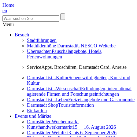
Home
en
Menü
Besuch
Stadtführungen
Mathildenhöhe Darmstadt
UNESCO Welterbe
Übernachten
Pauschalangebote, Hotels,
Ferienwohnungen
Service
Apps, Broschüren, Darmstadt Card, Anreise
Darmstadt ist...Kultur
Sehenswürdigkeiten, Kunst und
Kultur
Darmstadt ist...Wissenschaft
Erfindungen, international
agierende Firmen und Forschungseinrichtungen
Darmstadt ist...Leben
Freizeitangebote und Gastronomie
Darmstadt Shop
Touristinformation
Einkaufen
Events und Märkte
Darmstädter Wochenmarkt
Kunsthandwerkermarkt
15. + 16. August 2026
Darmstädter Weinfest
3. bis 6. September 2026