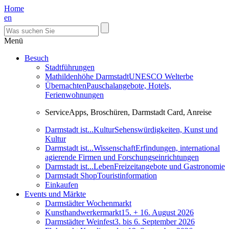
Home
en
Menü
Besuch
Stadtführungen
Mathildenhöhe Darmstadt
UNESCO Welterbe
Übernachten
Pauschalangebote, Hotels,
Ferienwohnungen
Service
Apps, Broschüren, Darmstadt Card, Anreise
Darmstadt ist...Kultur
Sehenswürdigkeiten, Kunst und
Kultur
Darmstadt ist...Wissenschaft
Erfindungen, international
agierende Firmen und Forschungseinrichtungen
Darmstadt ist...Leben
Freizeitangebote und Gastronomie
Darmstadt Shop
Touristinformation
Einkaufen
Events und Märkte
Darmstädter Wochenmarkt
Kunsthandwerkermarkt
15. + 16. August 2026
Darmstädter Weinfest
3. bis 6. September 2026