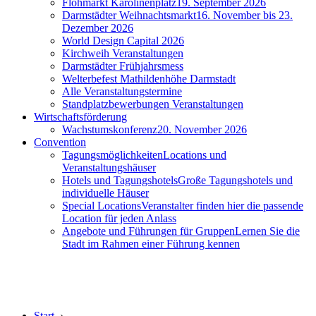
Flohmarkt Karolinenplatz
19. September 2026
Darmstädter Weihnachtsmarkt
16. November bis 23.
Dezember 2026
World Design Capital 2026
Kirchweih Veranstaltungen
Darmstädter Frühjahrsmess
Welterbefest Mathildenhöhe Darmstadt
Alle Veranstaltungstermine
Standplatzbewerbungen Veranstaltungen
Wirtschaftsförderung
Wachstumskonferenz
20. November 2026
Convention
Tagungsmöglichkeiten
Locations und
Veranstaltungshäuser
Hotels und Tagungshotels
Große Tagungshotels und
individuelle Häuser
Special Locations
Veranstalter finden hier die passende
Location für jeden Anlass
Angebote und Führungen für Gruppen
Lernen Sie die
Stadt im Rahmen einer Führung kennen
Start
›