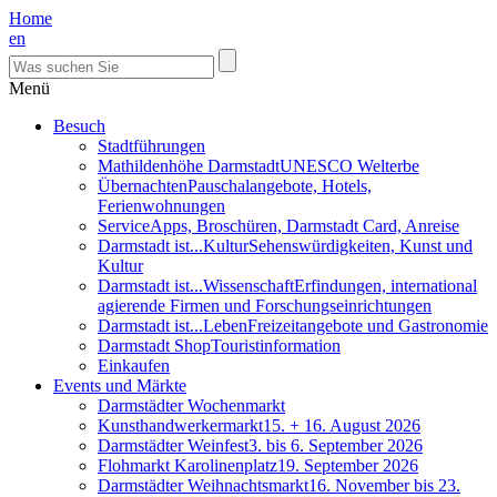
Home
en
Menü
Besuch
Stadtführungen
Mathildenhöhe Darmstadt
UNESCO Welterbe
Übernachten
Pauschalangebote, Hotels,
Ferienwohnungen
Service
Apps, Broschüren, Darmstadt Card, Anreise
Darmstadt ist...Kultur
Sehenswürdigkeiten, Kunst und
Kultur
Darmstadt ist...Wissenschaft
Erfindungen, international
agierende Firmen und Forschungseinrichtungen
Darmstadt ist...Leben
Freizeitangebote und Gastronomie
Darmstadt Shop
Touristinformation
Einkaufen
Events und Märkte
Darmstädter Wochenmarkt
Kunsthandwerkermarkt
15. + 16. August 2026
Darmstädter Weinfest
3. bis 6. September 2026
Flohmarkt Karolinenplatz
19. September 2026
Darmstädter Weihnachtsmarkt
16. November bis 23.