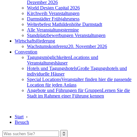
Dezember 2026
World Design Capital 2026
Kirchweih Veranstaltungen
Darmstädter Frühjahrsmess
Welterbefest Mathildenhöhe Darmstadt
Alle Veranstaltungstermine
Standplatzbewerbungen Veranstaltungen
Wirtschaftsförderung
Wachstumskonferenz
20. November 2026
Convention
Tagungsmöglichkeiten
Locations und
Veranstaltungshäuser
Hotels und Tagungshotels
Große Tagungshotels und
individuelle Häuser
Special Locations
Veranstalter finden hier die passende
Location für jeden Anlass
Angebote und Führungen für Gruppen
Lernen Sie die
Stadt im Rahmen einer Führung kennen
Start
›
Besuch