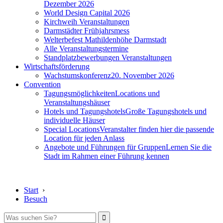
Dezember 2026
World Design Capital 2026
Kirchweih Veranstaltungen
Darmstädter Frühjahrsmess
Welterbefest Mathildenhöhe Darmstadt
Alle Veranstaltungstermine
Standplatzbewerbungen Veranstaltungen
Wirtschaftsförderung
Wachstumskonferenz
20. November 2026
Convention
Tagungsmöglichkeiten
Locations und
Veranstaltungshäuser
Hotels und Tagungshotels
Große Tagungshotels und
individuelle Häuser
Special Locations
Veranstalter finden hier die passende
Location für jeden Anlass
Angebote und Führungen für Gruppen
Lernen Sie die
Stadt im Rahmen einer Führung kennen
Start
›
Besuch