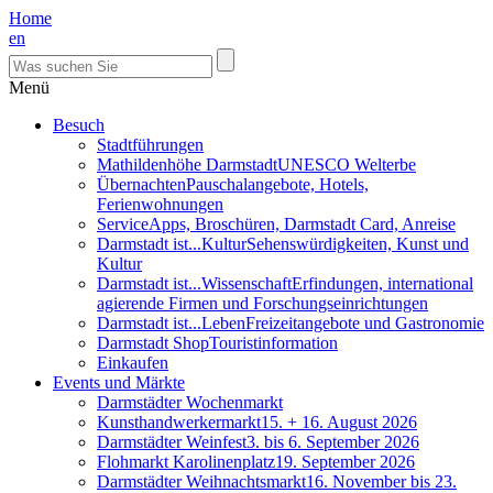
Home
en
Menü
Besuch
Stadtführungen
Mathildenhöhe Darmstadt
UNESCO Welterbe
Übernachten
Pauschalangebote, Hotels,
Ferienwohnungen
Service
Apps, Broschüren, Darmstadt Card, Anreise
Darmstadt ist...Kultur
Sehenswürdigkeiten, Kunst und
Kultur
Darmstadt ist...Wissenschaft
Erfindungen, international
agierende Firmen und Forschungseinrichtungen
Darmstadt ist...Leben
Freizeitangebote und Gastronomie
Darmstadt Shop
Touristinformation
Einkaufen
Events und Märkte
Darmstädter Wochenmarkt
Kunsthandwerkermarkt
15. + 16. August 2026
Darmstädter Weinfest
3. bis 6. September 2026
Flohmarkt Karolinenplatz
19. September 2026
Darmstädter Weihnachtsmarkt
16. November bis 23.