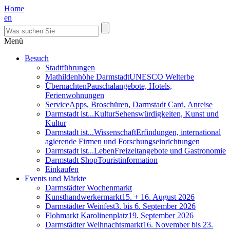
Home
en
Menü
Besuch
Stadtführungen
Mathildenhöhe Darmstadt
UNESCO Welterbe
Übernachten
Pauschalangebote, Hotels,
Ferienwohnungen
Service
Apps, Broschüren, Darmstadt Card, Anreise
Darmstadt ist...Kultur
Sehenswürdigkeiten, Kunst und
Kultur
Darmstadt ist...Wissenschaft
Erfindungen, international
agierende Firmen und Forschungseinrichtungen
Darmstadt ist...Leben
Freizeitangebote und Gastronomie
Darmstadt Shop
Touristinformation
Einkaufen
Events und Märkte
Darmstädter Wochenmarkt
Kunsthandwerkermarkt
15. + 16. August 2026
Darmstädter Weinfest
3. bis 6. September 2026
Flohmarkt Karolinenplatz
19. September 2026
Darmstädter Weihnachtsmarkt
16. November bis 23.