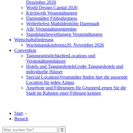
Dezember 2026
World Design Capital 2026
Kirchweih Veranstaltungen
Darmstädter Frühjahrsmess
Welterbefest Mathildenhöhe Darmstadt
Alle Veranstaltungstermine
Standplatzbewerbungen Veranstaltungen
Wirtschaftsförderung
Wachstumskonferenz
20. November 2026
Convention
Tagungsmöglichkeiten
Locations und
Veranstaltungshäuser
Hotels und Tagungshotels
Große Tagungshotels und
individuelle Häuser
Special Locations
Veranstalter finden hier die passende
Location für jeden Anlass
Angebote und Führungen für Gruppen
Lernen Sie die
Stadt im Rahmen einer Führung kennen
Start
›
Besuch