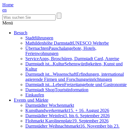
Home
en
Menü
Besuch
Stadtführungen
Mathildenhöhe Darmstadt
UNESCO Welterbe
Übernachten
Pauschalangebote, Hotels,
Ferienwohnungen
Service
Apps, Broschüren, Darmstadt Card, Anreise
Darmstadt ist...Kultur
Sehenswürdigkeiten, Kunst und
Kultur
Darmstadt ist...Wissenschaft
Erfindungen, international
agierende Firmen und Forschungseinrichtungen
Darmstadt ist...Leben
Freizeitangebote und Gastronomie
Darmstadt Shop
Touristinformation
Einkaufen
Events und Märkte
Darmstädter Wochenmarkt
Kunsthandwerkermarkt
15. + 16. August 2026
Darmstädter Weinfest
3. bis 6. September 2026
Flohmarkt Karolinenplatz
19. September 2026
Darmstädter Weihnachtsmarkt
16. November bis 23.