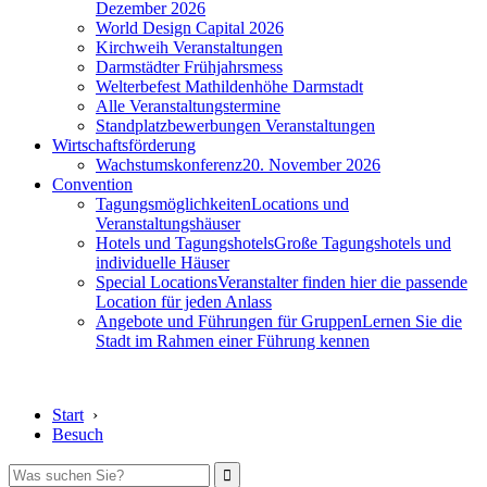
Dezember 2026
World Design Capital 2026
Kirchweih Veranstaltungen
Darmstädter Frühjahrsmess
Welterbefest Mathildenhöhe Darmstadt
Alle Veranstaltungstermine
Standplatzbewerbungen Veranstaltungen
Wirtschaftsförderung
Wachstumskonferenz
20. November 2026
Convention
Tagungsmöglichkeiten
Locations und
Veranstaltungshäuser
Hotels und Tagungshotels
Große Tagungshotels und
individuelle Häuser
Special Locations
Veranstalter finden hier die passende
Location für jeden Anlass
Angebote und Führungen für Gruppen
Lernen Sie die
Stadt im Rahmen einer Führung kennen
Start
›
Besuch