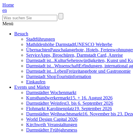
Home
en
Menü
Besuch
Stadtführungen
Mathildenhöhe Darmstadt
UNESCO Welterbe
Übernachten
Pauschalangebote, Hotels, Ferienwohnunge
Service
Apps, Broschüren, Darmstadt Card, Anreise
Darmstadt ist...Kultur
Sehenswürdigkeiten, Kunst und Ku
Darmstadt ist...Wissenschaft
Erfindungen, international 
Darmstadt ist...Leben
Freizeitangebote und Gastronomie
Darmstadt Shop
Touristinformation
Einkaufen
Events und Märkte
Darmstädter Wochenmarkt
Kunsthandwerkermarkt
15. + 16. August 2026
Darmstädter Weinfest
3. bis 6. September 2026
Flohmarkt Karolinenplatz
19. September 2026
Darmstädter Weihnachtsmarkt
16. November bis 23. De
World Design Capital 2026
Kirchweih Veranstaltungen
Darmstädter Frühjahrsmess