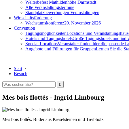
Welterbefest Mathildenhöhe Darmstadt
Alle Veranstaltungstermine
Standplatzbewerbungen Veranstaltungen
Wirtschaftsförderung
Wachstumskonferenz
20. November 2026
Convention
Tagungsmöglichkeiten
Locations und Veranstaltungshäus
Hotels und Tagungshotels
Große Tagungshotels und indiv
Special Locations
Veranstalter finden hier die passende L
Angebote und Führungen für Gruppen
Lernen Sie die S
Start
›
Besuch
Mes bois flottés - Ingrid Limbourg
Mes bois flottés. Bilder aus Kieselsteinen und Treibholz.