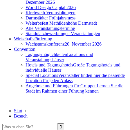
Dezember 2026
World Design Capital 2026
Kirchweih Veranstaltungen
Darmstädter Frühjahrsmess
Welterbefest Mathildenhöhe Darmstadt
Alle Veranstaltungstermine
Standplatzbewerbungen Veranstaltungen
Wirtschaftsförderung
Wachstumskonferenz
20. November 2026
Convention
Tagungsmöglichkeiten
Locations und
Veranstaltungshäuser
Hotels und Tagungshotels
Große Tagungshotels und
individuelle Häuser
Special Locations
Veranstalter finden hier die passende
Location für jeden Anlass
Angebote und Führungen für Gruppen
Lernen Sie die
Stadt im Rahmen einer Führung kennen
Start
›
Besuch