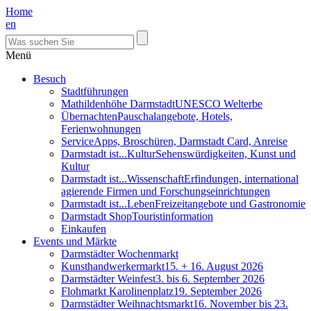
Home
en
Menü
Besuch
Stadtführungen
Mathildenhöhe Darmstadt
UNESCO Welterbe
Übernachten
Pauschalangebote, Hotels,
Ferienwohnungen
Service
Apps, Broschüren, Darmstadt Card, Anreise
Darmstadt ist...Kultur
Sehenswürdigkeiten, Kunst und
Kultur
Darmstadt ist...Wissenschaft
Erfindungen, international
agierende Firmen und Forschungseinrichtungen
Darmstadt ist...Leben
Freizeitangebote und Gastronomie
Darmstadt Shop
Touristinformation
Einkaufen
Events und Märkte
Darmstädter Wochenmarkt
Kunsthandwerkermarkt
15. + 16. August 2026
Darmstädter Weinfest
3. bis 6. September 2026
Flohmarkt Karolinenplatz
19. September 2026
Darmstädter Weihnachtsmarkt
16. November bis 23.