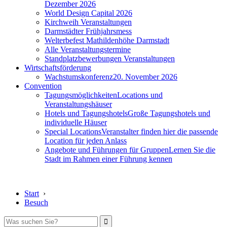
Dezember 2026
World Design Capital 2026
Kirchweih Veranstaltungen
Darmstädter Frühjahrsmess
Welterbefest Mathildenhöhe Darmstadt
Alle Veranstaltungstermine
Standplatzbewerbungen Veranstaltungen
Wirtschaftsförderung
Wachstumskonferenz
20. November 2026
Convention
Tagungsmöglichkeiten
Locations und
Veranstaltungshäuser
Hotels und Tagungshotels
Große Tagungshotels und
individuelle Häuser
Special Locations
Veranstalter finden hier die passende
Location für jeden Anlass
Angebote und Führungen für Gruppen
Lernen Sie die
Stadt im Rahmen einer Führung kennen
Start
›
Besuch