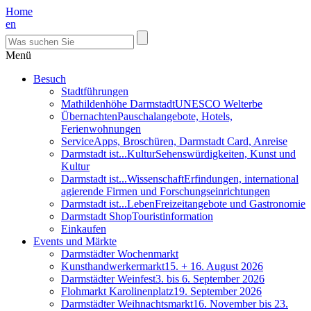
Home
en
Menü
Besuch
Stadtführungen
Mathildenhöhe Darmstadt
UNESCO Welterbe
Übernachten
Pauschalangebote, Hotels,
Ferienwohnungen
Service
Apps, Broschüren, Darmstadt Card, Anreise
Darmstadt ist...Kultur
Sehenswürdigkeiten, Kunst und
Kultur
Darmstadt ist...Wissenschaft
Erfindungen, international
agierende Firmen und Forschungseinrichtungen
Darmstadt ist...Leben
Freizeitangebote und Gastronomie
Darmstadt Shop
Touristinformation
Einkaufen
Events und Märkte
Darmstädter Wochenmarkt
Kunsthandwerkermarkt
15. + 16. August 2026
Darmstädter Weinfest
3. bis 6. September 2026
Flohmarkt Karolinenplatz
19. September 2026
Darmstädter Weihnachtsmarkt
16. November bis 23.