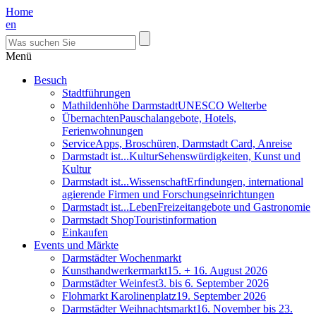
Home
en
Menü
Besuch
Stadtführungen
Mathildenhöhe Darmstadt
UNESCO Welterbe
Übernachten
Pauschalangebote, Hotels,
Ferienwohnungen
Service
Apps, Broschüren, Darmstadt Card, Anreise
Darmstadt ist...Kultur
Sehenswürdigkeiten, Kunst und
Kultur
Darmstadt ist...Wissenschaft
Erfindungen, international
agierende Firmen und Forschungseinrichtungen
Darmstadt ist...Leben
Freizeitangebote und Gastronomie
Darmstadt Shop
Touristinformation
Einkaufen
Events und Märkte
Darmstädter Wochenmarkt
Kunsthandwerkermarkt
15. + 16. August 2026
Darmstädter Weinfest
3. bis 6. September 2026
Flohmarkt Karolinenplatz
19. September 2026
Darmstädter Weihnachtsmarkt
16. November bis 23.