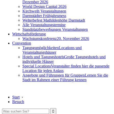
Dezember 2026
World Design Capital 2026
Kirchweih Veranstaltungen
Darmstädter Frühjahrsmess
Welterbefest Mathildenhöhe Darmstadt
Alle Veranstaltungstermine
Standplatzbewerbungen Veranstaltungen
Wirtschaftsförderung
Wachstumskonferenz
20. November 2026
Convention
Tagungsmöglichkeiten
Locations und
Veranstaltungshäuser
Hotels und Tagungshotels
Große Tagungshotels und
individuelle Häuser
Special Locations
Veranstalter finden hier die passende
Location für jeden Anlass
Angebote und Führungen für Gruppen
Lernen Sie die
Stadt im Rahmen einer Führung kennen
Start
›
Besuch