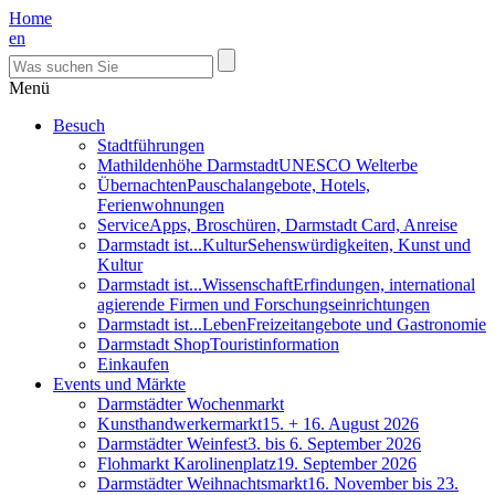
Home
en
Menü
Besuch
Stadtführungen
Mathildenhöhe Darmstadt
UNESCO Welterbe
Übernachten
Pauschalangebote, Hotels,
Ferienwohnungen
Service
Apps, Broschüren, Darmstadt Card, Anreise
Darmstadt ist...Kultur
Sehenswürdigkeiten, Kunst und
Kultur
Darmstadt ist...Wissenschaft
Erfindungen, international
agierende Firmen und Forschungseinrichtungen
Darmstadt ist...Leben
Freizeitangebote und Gastronomie
Darmstadt Shop
Touristinformation
Einkaufen
Events und Märkte
Darmstädter Wochenmarkt
Kunsthandwerkermarkt
15. + 16. August 2026
Darmstädter Weinfest
3. bis 6. September 2026
Flohmarkt Karolinenplatz
19. September 2026
Darmstädter Weihnachtsmarkt
16. November bis 23.