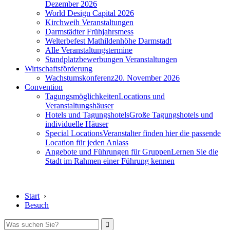
Dezember 2026
World Design Capital 2026
Kirchweih Veranstaltungen
Darmstädter Frühjahrsmess
Welterbefest Mathildenhöhe Darmstadt
Alle Veranstaltungstermine
Standplatzbewerbungen Veranstaltungen
Wirtschaftsförderung
Wachstumskonferenz
20. November 2026
Convention
Tagungsmöglichkeiten
Locations und
Veranstaltungshäuser
Hotels und Tagungshotels
Große Tagungshotels und
individuelle Häuser
Special Locations
Veranstalter finden hier die passende
Location für jeden Anlass
Angebote und Führungen für Gruppen
Lernen Sie die
Stadt im Rahmen einer Führung kennen
Start
›
Besuch