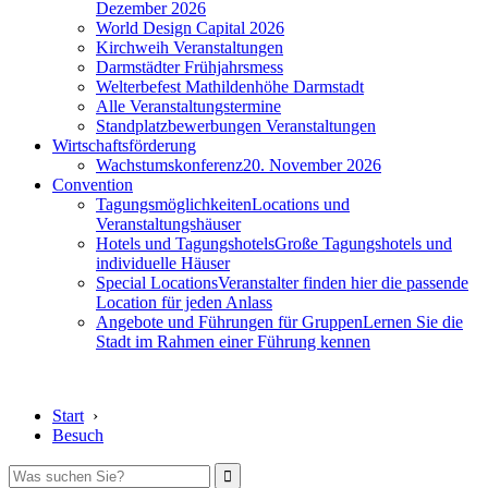
Dezember 2026
World Design Capital 2026
Kirchweih Veranstaltungen
Darmstädter Frühjahrsmess
Welterbefest Mathildenhöhe Darmstadt
Alle Veranstaltungstermine
Standplatzbewerbungen Veranstaltungen
Wirtschaftsförderung
Wachstumskonferenz
20. November 2026
Convention
Tagungsmöglichkeiten
Locations und
Veranstaltungshäuser
Hotels und Tagungshotels
Große Tagungshotels und
individuelle Häuser
Special Locations
Veranstalter finden hier die passende
Location für jeden Anlass
Angebote und Führungen für Gruppen
Lernen Sie die
Stadt im Rahmen einer Führung kennen
Start
›
Besuch