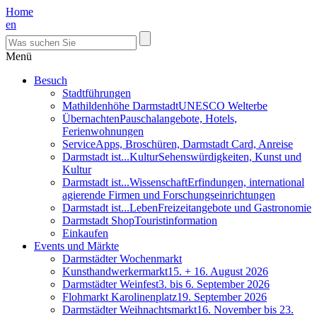
Home
en
Menü
Besuch
Stadtführungen
Mathildenhöhe Darmstadt
UNESCO Welterbe
Übernachten
Pauschalangebote, Hotels,
Ferienwohnungen
Service
Apps, Broschüren, Darmstadt Card, Anreise
Darmstadt ist...Kultur
Sehenswürdigkeiten, Kunst und
Kultur
Darmstadt ist...Wissenschaft
Erfindungen, international
agierende Firmen und Forschungseinrichtungen
Darmstadt ist...Leben
Freizeitangebote und Gastronomie
Darmstadt Shop
Touristinformation
Einkaufen
Events und Märkte
Darmstädter Wochenmarkt
Kunsthandwerkermarkt
15. + 16. August 2026
Darmstädter Weinfest
3. bis 6. September 2026
Flohmarkt Karolinenplatz
19. September 2026
Darmstädter Weihnachtsmarkt
16. November bis 23.