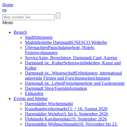
Home
en
Menü
Besuch
Stadtführungen
Mathildenhöhe Darmstadt
UNESCO Welterbe
Übernachten
Pauschalangebote, Hotels,
Ferienwohnungen
Service
Apps, Broschüren, Darmstadt Card, Anreise
Darmstadt ist...Kultur
Sehenswürdigkeiten, Kunst und
Kultur
Darmstadt ist...Wissenschaft
Erfindungen, international
agierende Firmen und Forschungseinrichtungen
Darmstadt ist...Leben
Freizeitangebote und Gastronomie
Darmstadt Shop
Touristinformation
Einkaufen
Events und Märkte
Darmstädter Wochenmarkt
Kunsthandwerkermarkt
15. + 16. August 2026
Darmstädter Weinfest
3. bis 6. September 2026
Flohmarkt Karolinenplatz
19. September 2026
Darmstädter Weihnachtsmarkt
16. November bis 23.