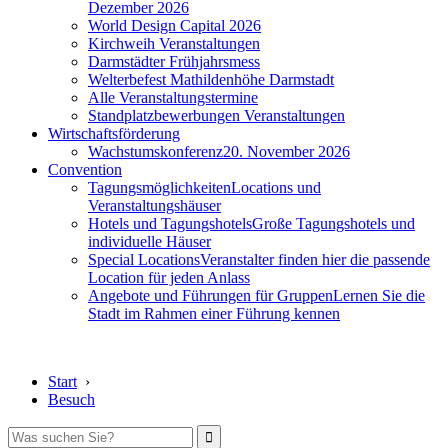
Dezember 2026
World Design Capital 2026
Kirchweih Veranstaltungen
Darmstädter Frühjahrsmess
Welterbefest Mathildenhöhe Darmstadt
Alle Veranstaltungstermine
Standplatzbewerbungen Veranstaltungen
Wirtschaftsförderung
Wachstumskonferenz
20. November 2026
Convention
Tagungsmöglichkeiten
Locations und
Veranstaltungshäuser
Hotels und Tagungshotels
Große Tagungshotels und
individuelle Häuser
Special Locations
Veranstalter finden hier die passende
Location für jeden Anlass
Angebote und Führungen für Gruppen
Lernen Sie die
Stadt im Rahmen einer Führung kennen
Start
›
Besuch