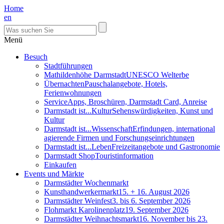
Home
en
Menü
Besuch
Stadtführungen
Mathildenhöhe Darmstadt
UNESCO Welterbe
Übernachten
Pauschalangebote, Hotels,
Ferienwohnungen
Service
Apps, Broschüren, Darmstadt Card, Anreise
Darmstadt ist...Kultur
Sehenswürdigkeiten, Kunst und
Kultur
Darmstadt ist...Wissenschaft
Erfindungen, international
agierende Firmen und Forschungseinrichtungen
Darmstadt ist...Leben
Freizeitangebote und Gastronomie
Darmstadt Shop
Touristinformation
Einkaufen
Events und Märkte
Darmstädter Wochenmarkt
Kunsthandwerkermarkt
15. + 16. August 2026
Darmstädter Weinfest
3. bis 6. September 2026
Flohmarkt Karolinenplatz
19. September 2026
Darmstädter Weihnachtsmarkt
16. November bis 23.