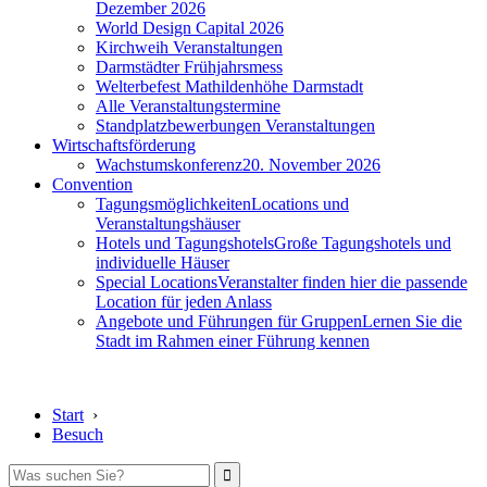
Dezember 2026
World Design Capital 2026
Kirchweih Veranstaltungen
Darmstädter Frühjahrsmess
Welterbefest Mathildenhöhe Darmstadt
Alle Veranstaltungstermine
Standplatzbewerbungen Veranstaltungen
Wirtschaftsförderung
Wachstumskonferenz
20. November 2026
Convention
Tagungsmöglichkeiten
Locations und
Veranstaltungshäuser
Hotels und Tagungshotels
Große Tagungshotels und
individuelle Häuser
Special Locations
Veranstalter finden hier die passende
Location für jeden Anlass
Angebote und Führungen für Gruppen
Lernen Sie die
Stadt im Rahmen einer Führung kennen
Start
›
Besuch