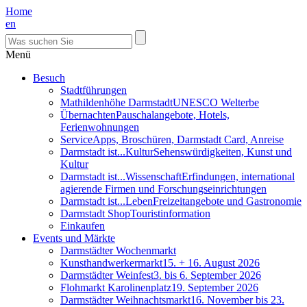
Home
en
Menü
Besuch
Stadtführungen
Mathildenhöhe Darmstadt
UNESCO Welterbe
Übernachten
Pauschalangebote, Hotels,
Ferienwohnungen
Service
Apps, Broschüren, Darmstadt Card, Anreise
Darmstadt ist...Kultur
Sehenswürdigkeiten, Kunst und
Kultur
Darmstadt ist...Wissenschaft
Erfindungen, international
agierende Firmen und Forschungseinrichtungen
Darmstadt ist...Leben
Freizeitangebote und Gastronomie
Darmstadt Shop
Touristinformation
Einkaufen
Events und Märkte
Darmstädter Wochenmarkt
Kunsthandwerkermarkt
15. + 16. August 2026
Darmstädter Weinfest
3. bis 6. September 2026
Flohmarkt Karolinenplatz
19. September 2026
Darmstädter Weihnachtsmarkt
16. November bis 23.