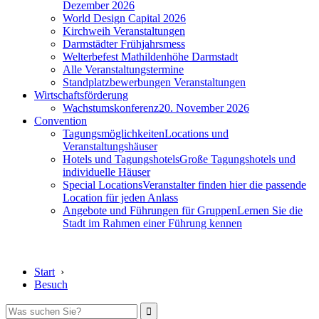
Dezember 2026
World Design Capital 2026
Kirchweih Veranstaltungen
Darmstädter Frühjahrsmess
Welterbefest Mathildenhöhe Darmstadt
Alle Veranstaltungstermine
Standplatzbewerbungen Veranstaltungen
Wirtschaftsförderung
Wachstumskonferenz
20. November 2026
Convention
Tagungsmöglichkeiten
Locations und
Veranstaltungshäuser
Hotels und Tagungshotels
Große Tagungshotels und
individuelle Häuser
Special Locations
Veranstalter finden hier die passende
Location für jeden Anlass
Angebote und Führungen für Gruppen
Lernen Sie die
Stadt im Rahmen einer Führung kennen
Start
›
Besuch