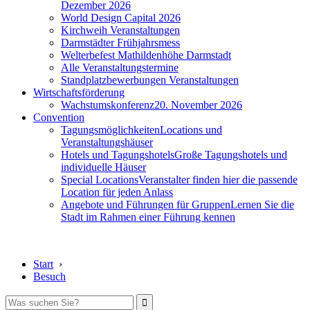
Dezember 2026
World Design Capital 2026
Kirchweih Veranstaltungen
Darmstädter Frühjahrsmess
Welterbefest Mathildenhöhe Darmstadt
Alle Veranstaltungstermine
Standplatzbewerbungen Veranstaltungen
Wirtschaftsförderung
Wachstumskonferenz
20. November 2026
Convention
Tagungsmöglichkeiten
Locations und
Veranstaltungshäuser
Hotels und Tagungshotels
Große Tagungshotels und
individuelle Häuser
Special Locations
Veranstalter finden hier die passende
Location für jeden Anlass
Angebote und Führungen für Gruppen
Lernen Sie die
Stadt im Rahmen einer Führung kennen
Start
›
Besuch