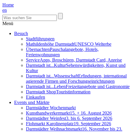
Home
en
Menü
Besuch
Stadtführungen
Mathildenhöhe Darmstadt
UNESCO Welterbe
Übernachten
Pauschalangebote, Hotels,
Ferienwohnungen
Service
Apps, Broschüren, Darmstadt Card, Anreise
Darmstadt ist...Kultur
Sehenswürdigkeiten, Kunst und
Kultur
Darmstadt ist...Wissenschaft
Erfindungen, international
agierende Firmen und Forschungseinrichtungen
Darmstadt ist...Leben
Freizeitangebote und Gastronomie
Darmstadt Shop
Touristinformation
Einkaufen
Events und Märkte
Darmstädter Wochenmarkt
Kunsthandwerkermarkt
15. + 16. August 2026
Darmstädter Weinfest
3. bis 6. September 2026
Flohmarkt Karolinenplatz
19. September 2026
Darmstädter Weihnachtsmarkt
16. November bis 23.