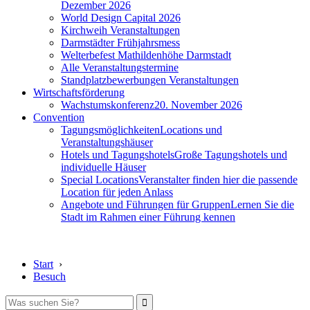
Dezember 2026
World Design Capital 2026
Kirchweih Veranstaltungen
Darmstädter Frühjahrsmess
Welterbefest Mathildenhöhe Darmstadt
Alle Veranstaltungstermine
Standplatzbewerbungen Veranstaltungen
Wirtschaftsförderung
Wachstumskonferenz
20. November 2026
Convention
Tagungsmöglichkeiten
Locations und
Veranstaltungshäuser
Hotels und Tagungshotels
Große Tagungshotels und
individuelle Häuser
Special Locations
Veranstalter finden hier die passende
Location für jeden Anlass
Angebote und Führungen für Gruppen
Lernen Sie die
Stadt im Rahmen einer Führung kennen
Start
›
Besuch