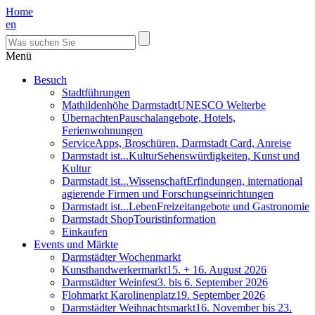
Home
en
Menü
Besuch
Stadtführungen
Mathildenhöhe Darmstadt
UNESCO Welterbe
Übernachten
Pauschalangebote, Hotels,
Ferienwohnungen
Service
Apps, Broschüren, Darmstadt Card, Anreise
Darmstadt ist...Kultur
Sehenswürdigkeiten, Kunst und
Kultur
Darmstadt ist...Wissenschaft
Erfindungen, international
agierende Firmen und Forschungseinrichtungen
Darmstadt ist...Leben
Freizeitangebote und Gastronomie
Darmstadt Shop
Touristinformation
Einkaufen
Events und Märkte
Darmstädter Wochenmarkt
Kunsthandwerkermarkt
15. + 16. August 2026
Darmstädter Weinfest
3. bis 6. September 2026
Flohmarkt Karolinenplatz
19. September 2026
Darmstädter Weihnachtsmarkt
16. November bis 23.