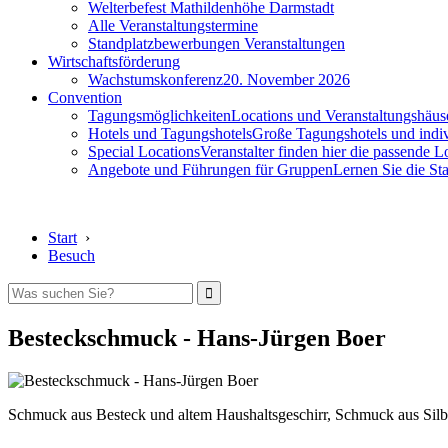
Welterbefest Mathildenhöhe Darmstadt
Alle Veranstaltungstermine
Standplatzbewerbungen Veranstaltungen
Wirtschaftsförderung
Wachstumskonferenz
20. November 2026
Convention
Tagungsmöglichkeiten
Locations und Veranstaltungshäus
Hotels und Tagungshotels
Große Tagungshotels und indiv
Special Locations
Veranstalter finden hier die passende L
Angebote und Führungen für Gruppen
Lernen Sie die S
Start
›
Besuch
Besteckschmuck - Hans-Jürgen Boer
Schmuck aus Besteck und altem Haushaltsgeschirr, Schmuck aus Silbe