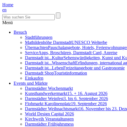
Home
en
Menü
Besuch
Stadtführungen
Mathildenhöhe Darmstadt
UNESCO Welterbe
Übernachten
Pauschalangebote, Hotels, Ferienwohnunge
Service
Apps, Broschüren, Darmstadt Card, Anreise
Darmstadt ist...Kultur
Sehenswürdigkeiten, Kunst und Ku
Darmstadt ist...Wissenschaft
Erfindungen, international 
Darmstadt ist...Leben
Freizeitangebote und Gastronomie
Darmstadt Shop
Touristinformation
Einkaufen
Events und Märkte
Darmstädter Wochenmarkt
Kunsthandwerkermarkt
15. + 16. August 2026
Darmstädter Weinfest
3. bis 6. September 2026
Flohmarkt Karolinenplatz
19. September 2026
Darmstädter Weihnachtsmarkt
16. November bis 23. De
World Design Capital 2026
Kirchweih Veranstaltungen
Darmstädter Frühjahrsmess