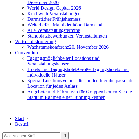
Dezember 2026
World Design Capital 2026
Kirchweih Veranstaltungen
Darmstädter Frühjahrsmess
Welterbefest Mathildenhöhe Darmstadt
Alle Veranstaltungstermine
Standplatzbewerbungen Veranstaltungen
Wirtschaftsförderung
Wachstumskonferenz
20. November 2026
Convention
Tagungsmöglichkeiten
Locations und
Veranstaltungshäuser
Hotels und Tagungshotels
Große Tagungshotels und
individuelle Häuser
Special Locations
Veranstalter finden hier die passende
Location für jeden Anlass
Angebote und Führungen für Gruppen
Lernen Sie die
Stadt im Rahmen einer Führung kennen
Start
›
Besuch