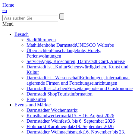
Home
en
Menü
Besuch
Stadtführungen
Mathildenhöhe Darmstadt
UNESCO Welterbe
Übernachten
Pauschalangebote, Hotels,
Ferienwohnungen
Service
Apps, Broschüren, Darmstadt Card, Anreise
Darmstadt ist...Kultur
Sehenswürdigkeiten, Kunst und
Kultur
Darmstadt ist...Wissenschaft
Erfindungen, international
agierende Firmen und Forschungseinrichtungen
Darmstadt ist...Leben
Freizeitangebote und Gastronomie
Darmstadt Shop
Touristinformation
Einkaufen
Events und Märkte
Darmstädter Wochenmarkt
Kunsthandwerkermarkt
15. + 16. August 2026
Darmstädter Weinfest
3. bis 6. September 2026
Flohmarkt Karolinenplatz
19. September 2026
Darmstädter Weihnachtsmarkt
16. November bis 23.