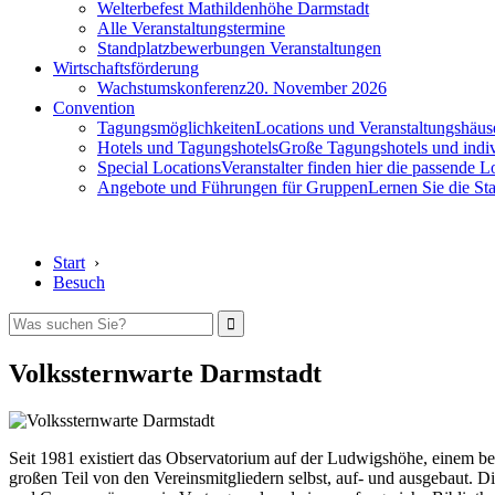
Welterbefest Mathildenhöhe Darmstadt
Alle Veranstaltungstermine
Standplatzbewerbungen Veranstaltungen
Wirtschaftsförderung
Wachstumskonferenz
20. November 2026
Convention
Tagungsmöglichkeiten
Locations und Veranstaltungshäus
Hotels und Tagungshotels
Große Tagungshotels und indiv
Special Locations
Veranstalter finden hier die passende L
Angebote und Führungen für Gruppen
Lernen Sie die S
Start
›
Besuch
Volkssternwarte Darmstadt
Seit 1981 existiert das Observatorium auf der Ludwigshöhe, einem be
großen Teil von den Vereinsmitgliedern selbst, auf- und ausgebaut. D