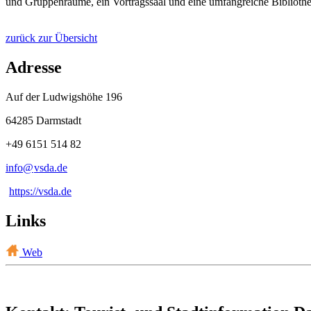
und Gruppenräume, ein Vortragssaal und eine umfangreiche Bibliothe
zurück zur Übersicht
Adresse
Auf der Ludwigshöhe 196
64285 Darmstadt
+49 6151 514 82
info@
vsda
.
de
https://vsda.de
Links
Web