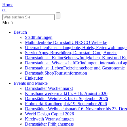
Home
en
Menü
Besuch
Stadtführungen
Mathildenhöhe Darmstadt
UNESCO Welterbe
Übernachten
Pauschalangebote, Hotels, Ferienwohnunge
Service
Apps, Broschüren, Darmstadt Card, Anreise
Darmstadt ist...Kultur
Sehenswürdigkeiten, Kunst und Ku
Darmstadt ist...Wissenschaft
Erfindungen, international 
Darmstadt ist...Leben
Freizeitangebote und Gastronomie
Darmstadt Shop
Touristinformation
Einkaufen
Events und Märkte
Darmstädter Wochenmarkt
Kunsthandwerkermarkt
15. + 16. August 2026
Darmstädter Weinfest
3. bis 6. September 2026
Flohmarkt Karolinenplatz
19. September 2026
Darmstädter Weihnachtsmarkt
16. November bis 23. De
World Design Capital 2026
Kirchweih Veranstaltungen
Darmstädter Frühjahrsmess