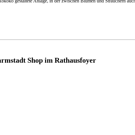
es Rokoko gestaltete Anlage, in der zwischen Blumen und Sträuchern a
armstadt Shop im Rathausfoyer