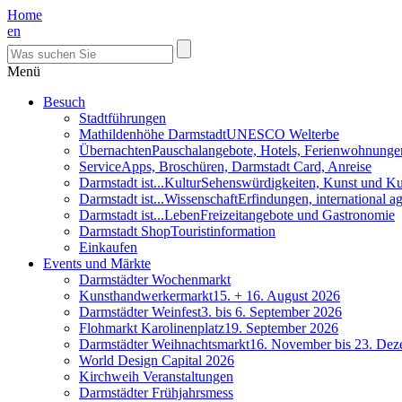
Home
en
Menü
Besuch
Stadtführungen
Mathildenhöhe Darmstadt
UNESCO Welterbe
Übernachten
Pauschalangebote, Hotels, Ferienwohnunge
Service
Apps, Broschüren, Darmstadt Card, Anreise
Darmstadt ist...Kultur
Sehenswürdigkeiten, Kunst und Ku
Darmstadt ist...Wissenschaft
Erfindungen, international 
Darmstadt ist...Leben
Freizeitangebote und Gastronomie
Darmstadt Shop
Touristinformation
Einkaufen
Events und Märkte
Darmstädter Wochenmarkt
Kunsthandwerkermarkt
15. + 16. August 2026
Darmstädter Weinfest
3. bis 6. September 2026
Flohmarkt Karolinenplatz
19. September 2026
Darmstädter Weihnachtsmarkt
16. November bis 23. De
World Design Capital 2026
Kirchweih Veranstaltungen
Darmstädter Frühjahrsmess