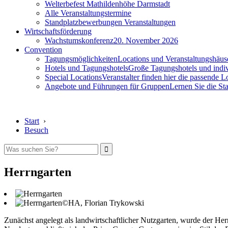
Welterbefest Mathildenhöhe Darmstadt
Alle Veranstaltungstermine
Standplatzbewerbungen Veranstaltungen
Wirtschaftsförderung
Wachstumskonferenz
20. November 2026
Convention
Tagungsmöglichkeiten
Locations und Veranstaltungshäus
Hotels und Tagungshotels
Große Tagungshotels und indiv
Special Locations
Veranstalter finden hier die passende L
Angebote und Führungen für Gruppen
Lernen Sie die S
Start
›
Besuch
Herrngarten
©HA, Florian Trykowski
Zunächst angelegt als landwirtschaftlicher Nutzgarten, wurde der He