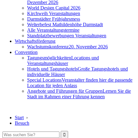
Dezember 2026
World Design Capital 2026
Kirchweih Veranstaltungen
Darmstädter Frühjahrsmess
Welterbefest Mathildenhöhe Darmstadt
Alle Veranstaltungstermine
Standplatzbewerbungen Veranstaltungen
Wirtschaftsförderung
Wachstumskonferenz
20. November 2026
Convention
Tagungsmöglichkeiten
Locations und
Veranstaltungshäuser
Hotels und Tagungshotels
Große Tagungshotels und
individuelle Häuser
Special Locations
Veranstalter finden hier die passende
Location für jeden Anlass
Angebote und Führungen für Gruppen
Lernen Sie die
Stadt im Rahmen einer Führung kennen
Start
›
Besuch