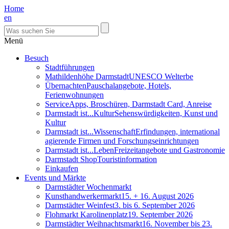
Home
en
Menü
Besuch
Stadtführungen
Mathildenhöhe Darmstadt
UNESCO Welterbe
Übernachten
Pauschalangebote, Hotels,
Ferienwohnungen
Service
Apps, Broschüren, Darmstadt Card, Anreise
Darmstadt ist...Kultur
Sehenswürdigkeiten, Kunst und
Kultur
Darmstadt ist...Wissenschaft
Erfindungen, international
agierende Firmen und Forschungseinrichtungen
Darmstadt ist...Leben
Freizeitangebote und Gastronomie
Darmstadt Shop
Touristinformation
Einkaufen
Events und Märkte
Darmstädter Wochenmarkt
Kunsthandwerkermarkt
15. + 16. August 2026
Darmstädter Weinfest
3. bis 6. September 2026
Flohmarkt Karolinenplatz
19. September 2026
Darmstädter Weihnachtsmarkt
16. November bis 23.