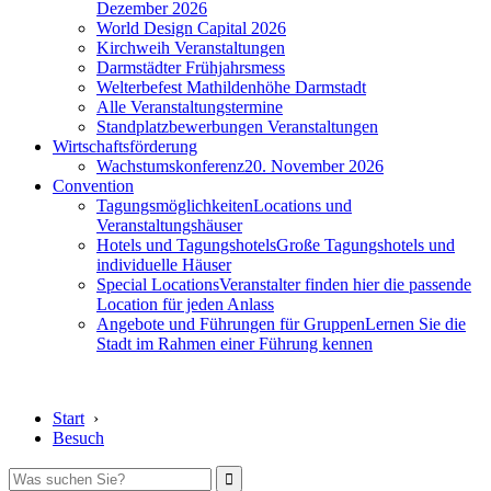
Dezember 2026
World Design Capital 2026
Kirchweih Veranstaltungen
Darmstädter Frühjahrsmess
Welterbefest Mathildenhöhe Darmstadt
Alle Veranstaltungstermine
Standplatzbewerbungen Veranstaltungen
Wirtschaftsförderung
Wachstumskonferenz
20. November 2026
Convention
Tagungsmöglichkeiten
Locations und
Veranstaltungshäuser
Hotels und Tagungshotels
Große Tagungshotels und
individuelle Häuser
Special Locations
Veranstalter finden hier die passende
Location für jeden Anlass
Angebote und Führungen für Gruppen
Lernen Sie die
Stadt im Rahmen einer Führung kennen
Start
›
Besuch