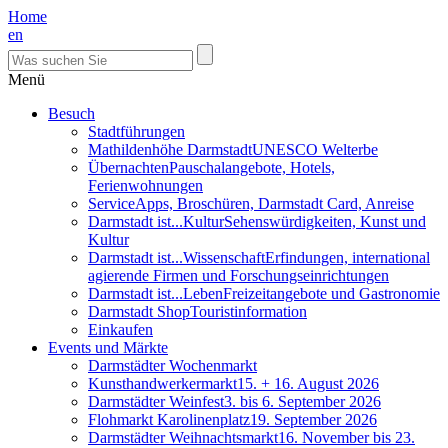
Home
en
Menü
Besuch
Stadtführungen
Mathildenhöhe Darmstadt
UNESCO Welterbe
Übernachten
Pauschalangebote, Hotels,
Ferienwohnungen
Service
Apps, Broschüren, Darmstadt Card, Anreise
Darmstadt ist...Kultur
Sehenswürdigkeiten, Kunst und
Kultur
Darmstadt ist...Wissenschaft
Erfindungen, international
agierende Firmen und Forschungseinrichtungen
Darmstadt ist...Leben
Freizeitangebote und Gastronomie
Darmstadt Shop
Touristinformation
Einkaufen
Events und Märkte
Darmstädter Wochenmarkt
Kunsthandwerkermarkt
15. + 16. August 2026
Darmstädter Weinfest
3. bis 6. September 2026
Flohmarkt Karolinenplatz
19. September 2026
Darmstädter Weihnachtsmarkt
16. November bis 23.