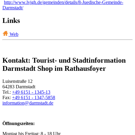
http://www.lvjgh.de/gemeinden/details/8-Juedische-Gemeinde-
Darmstadt/
Links
Web
Kontakt: Tourist- und Stadtinformation
Darmstadt Shop im Rathausfoyer
Luisenstraße 12
64283 Darmstadt
Tel.:
+49 6151 - 1345-13
Fax:
+49 6151 - 1347-5858
information@
darmstadt
.
de
Öffnungszeiten:
Montag bis Freitag: 8 - 18 Uhr