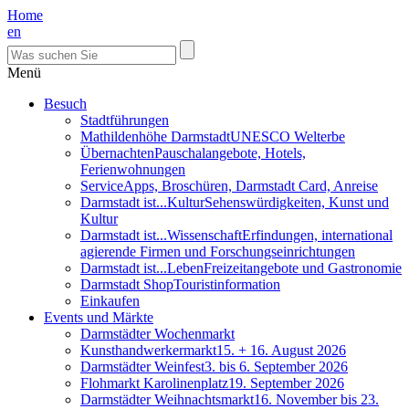
Home
en
Menü
Besuch
Stadtführungen
Mathildenhöhe Darmstadt
UNESCO Welterbe
Übernachten
Pauschalangebote, Hotels,
Ferienwohnungen
Service
Apps, Broschüren, Darmstadt Card, Anreise
Darmstadt ist...Kultur
Sehenswürdigkeiten, Kunst und
Kultur
Darmstadt ist...Wissenschaft
Erfindungen, international
agierende Firmen und Forschungseinrichtungen
Darmstadt ist...Leben
Freizeitangebote und Gastronomie
Darmstadt Shop
Touristinformation
Einkaufen
Events und Märkte
Darmstädter Wochenmarkt
Kunsthandwerkermarkt
15. + 16. August 2026
Darmstädter Weinfest
3. bis 6. September 2026
Flohmarkt Karolinenplatz
19. September 2026
Darmstädter Weihnachtsmarkt
16. November bis 23.