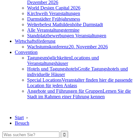
Dezember 2026
World Design Capital 2026
Kirchweih Veranstaltungen
Darmstädter Frühjahrsmess
Welterbefest Mathildenhöhe Darmstadt
Alle Veranstaltungstermine
Standplatzbewerbungen Veranstaltungen
Wirtschaftsförderung
Wachstumskonferenz
20. November 2026
Convention
Tagungsmöglichkeiten
Locations und
Veranstaltungshäuser
Hotels und Tagungshotels
Große Tagungshotels und
individuelle Häuser
Special Locations
Veranstalter finden hier die passende
Location für jeden Anlass
Angebote und Führungen für Gruppen
Lernen Sie die
Stadt im Rahmen einer Führung kennen
Start
›
Besuch