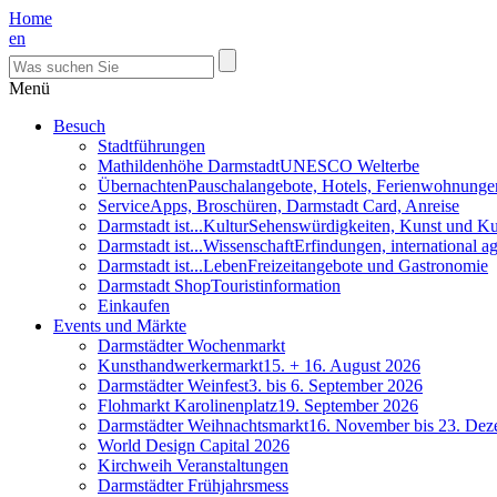
Home
en
Menü
Besuch
Stadtführungen
Mathildenhöhe Darmstadt
UNESCO Welterbe
Übernachten
Pauschalangebote, Hotels, Ferienwohnunge
Service
Apps, Broschüren, Darmstadt Card, Anreise
Darmstadt ist...Kultur
Sehenswürdigkeiten, Kunst und Ku
Darmstadt ist...Wissenschaft
Erfindungen, international 
Darmstadt ist...Leben
Freizeitangebote und Gastronomie
Darmstadt Shop
Touristinformation
Einkaufen
Events und Märkte
Darmstädter Wochenmarkt
Kunsthandwerkermarkt
15. + 16. August 2026
Darmstädter Weinfest
3. bis 6. September 2026
Flohmarkt Karolinenplatz
19. September 2026
Darmstädter Weihnachtsmarkt
16. November bis 23. De
World Design Capital 2026
Kirchweih Veranstaltungen
Darmstädter Frühjahrsmess