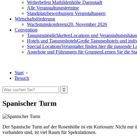
Welterbefest Mathildenhöhe Darmstadt
Alle Veranstaltungstermine
Standplatzbewerbungen Veranstaltungen
Wirtschaftsförderung
Wachstumskonferenz
20. November 2026
Convention
Tagungsmöglichkeiten
Locations und Veranstaltungshäus
Hotels und Tagungshotels
Große Tagungshotels und indiv
Special Locations
Veranstalter finden hier die passende L
Angebote und Führungen für Gruppen
Lernen Sie die S
Start
›
Besuch
Spanischer Turm
Der Spanische Turm auf der Rosenhöhe ist ein Kuriosum: Nicht nur üb
vorhanden sind, ist viel Raum für Spekulationen.