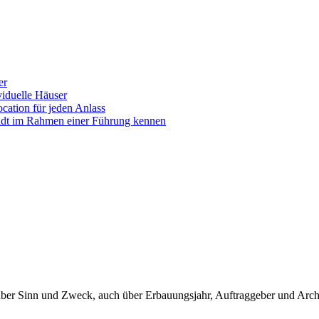
er
iduelle Häuser
ocation für jeden Anlass
tadt im Rahmen einer Führung kennen
er Sinn und Zweck, auch über Erbauungsjahr, Auftraggeber und Archite