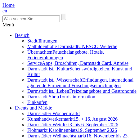
Home
en
Menü
Besuch
Stadtführungen
Mathildenhöhe Darmstadt
UNESCO Welterbe
Übernachten
Pauschalangebote, Hotels,
Ferienwohnungen
Service
Apps, Broschüren, Darmstadt Card, Anreise
Darmstadt ist...Kultur
Sehenswürdigkeiten, Kunst und
Kultur
Darmstadt ist...Wissenschaft
Erfindungen, international
agierende Firmen und Forschungseinrichtungen
Darmstadt ist...Leben
Freizeitangebote und Gastronomie
Darmstadt Shop
Touristinformation
Einkaufen
Events und Märkte
Darmstädter Wochenmarkt
Kunsthandwerkermarkt
15. + 16. August 2026
Darmstädter Weinfest
3. bis 6. September 2026
Flohmarkt Karolinenplatz
19. September 2026
Darmstädter Weihnachtsmarkt
16. November bis 23.