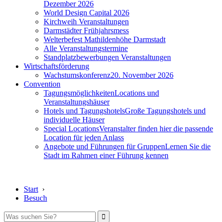
Dezember 2026
World Design Capital 2026
Kirchweih Veranstaltungen
Darmstädter Frühjahrsmess
Welterbefest Mathildenhöhe Darmstadt
Alle Veranstaltungstermine
Standplatzbewerbungen Veranstaltungen
Wirtschaftsförderung
Wachstumskonferenz
20. November 2026
Convention
Tagungsmöglichkeiten
Locations und
Veranstaltungshäuser
Hotels und Tagungshotels
Große Tagungshotels und
individuelle Häuser
Special Locations
Veranstalter finden hier die passende
Location für jeden Anlass
Angebote und Führungen für Gruppen
Lernen Sie die
Stadt im Rahmen einer Führung kennen
Start
›
Besuch