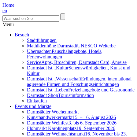
Home
en
Menü
Besuch
Stadtführungen
Mathildenhöhe Darmstadt
UNESCO Welterbe
Übernachten
Pauschalangebote, Hotels,
Ferienwohnungen
Service
Apps, Broschüren, Darmstadt Card, Anreise
Darmstadt ist...Kultur
Sehenswürdigkeiten, Kunst und
Kultur
Darmstadt ist...Wissenschaft
Erfindungen, international
agierende Firmen und Forschungseinrichtungen
Darmstadt ist...Leben
Freizeitangebote und Gastronomie
Darmstadt Shop
Touristinformation
Einkaufen
Events und Märkte
Darmstädter Wochenmarkt
Kunsthandwerkermarkt
15. + 16. August 2026
Darmstädter Weinfest
3. bis 6. September 2026
Flohmarkt Karolinenplatz
19. September 2026
Darmstädter Weihnachtsmarkt
16. November bis 23.