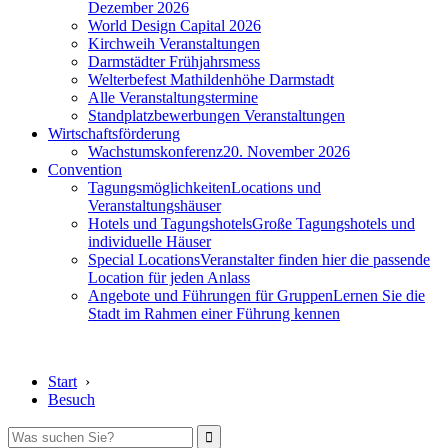
Dezember 2026
World Design Capital 2026
Kirchweih Veranstaltungen
Darmstädter Frühjahrsmess
Welterbefest Mathildenhöhe Darmstadt
Alle Veranstaltungstermine
Standplatzbewerbungen Veranstaltungen
Wirtschaftsförderung
Wachstumskonferenz
20. November 2026
Convention
Tagungsmöglichkeiten
Locations und
Veranstaltungshäuser
Hotels und Tagungshotels
Große Tagungshotels und
individuelle Häuser
Special Locations
Veranstalter finden hier die passende
Location für jeden Anlass
Angebote und Führungen für Gruppen
Lernen Sie die
Stadt im Rahmen einer Führung kennen
Start
›
Besuch