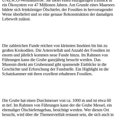
UNESCO-Weltnaturerbe. Sie bietet einen einzigartigen Einblick in
ein Ökosystem vor 47 Millionen Jahren. Am Grunde eines Maarsees
bildete sich feinkörniger Ölschiefer, der Fossilien in hervorragender
Weise überliefert und so eine genaue Rekonstruktion der damaligen
Lebewelt zulässt.
Die zahlreichen Funde reichen von kleinsten Insekten bis hin zu
großen Krokodilen. Die Artenvielfalt und Anzahl der Fossilien ist
enorm und jährlich kommen neue Funde hinzu. Im Rahmen von
Führungen kann die Grube ganzjährig besucht werden. Das
Museum direkt am Grubenrand gibt spannende Einblicke in die
Geschichte und Erforschung der Fundstelle. Ein Highlight ist die
Schatzkammer mit ihren exzellent erhaltenen Fossilien.
Die Grube hat einen Durchmesser von ca. 1000 m und ist etwa 60
m tief. Im Rahmen von Führungen kann der die Grube Messel, ein
ehemaliger Ölschiefertagebau, besichtigt werden. Wer diesen Ort
besucht, wird über die Themenvielfalt erstaunt sein, die sich auch in