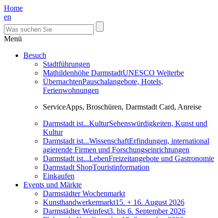
Home
en
Menü
Besuch
Stadtführungen
Mathildenhöhe Darmstadt
UNESCO Welterbe
Übernachten
Pauschalangebote, Hotels,
Ferienwohnungen
Service
Apps, Broschüren, Darmstadt Card, Anreise
Darmstadt ist...Kultur
Sehenswürdigkeiten, Kunst und
Kultur
Darmstadt ist...Wissenschaft
Erfindungen, international
agierende Firmen und Forschungseinrichtungen
Darmstadt ist...Leben
Freizeitangebote und Gastronomie
Darmstadt Shop
Touristinformation
Einkaufen
Events und Märkte
Darmstädter Wochenmarkt
Kunsthandwerkermarkt
15. + 16. August 2026
Darmstädter Weinfest
3. bis 6. September 2026