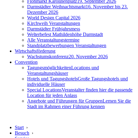
Flohmarkt Karolinenplatz
19. September 2026
Darmstädter Weihnachtsmarkt
16. November bis 23.
Dezember 2026
World Design Capital 2026
Kirchweih Veranstaltungen
Darmstädter Frühjahrsmess
Welterbefest Mathildenhöhe Darmstadt
Alle Veranstaltungstermine
Standplatzbewerbungen Veranstaltungen
Wirtschaftsförderung
Wachstumskonferenz
20. November 2026
Convention
Tagungsmöglichkeiten
Locations und
Veranstaltungshäuser
Hotels und Tagungshotels
Große Tagungshotels und
individuelle Häuser
Special Locations
Veranstalter finden hier die passende
Location für jeden Anlass
Angebote und Führungen für Gruppen
Lernen Sie die
Stadt im Rahmen einer Führung kennen
Start
›
Besuch
›