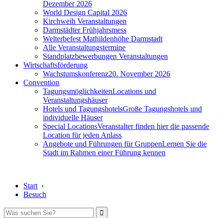
Dezember 2026
World Design Capital 2026
Kirchweih Veranstaltungen
Darmstädter Frühjahrsmess
Welterbefest Mathildenhöhe Darmstadt
Alle Veranstaltungstermine
Standplatzbewerbungen Veranstaltungen
Wirtschaftsförderung
Wachstumskonferenz
20. November 2026
Convention
Tagungsmöglichkeiten
Locations und
Veranstaltungshäuser
Hotels und Tagungshotels
Große Tagungshotels und
individuelle Häuser
Special Locations
Veranstalter finden hier die passende
Location für jeden Anlass
Angebote und Führungen für Gruppen
Lernen Sie die
Stadt im Rahmen einer Führung kennen
Start
›
Besuch