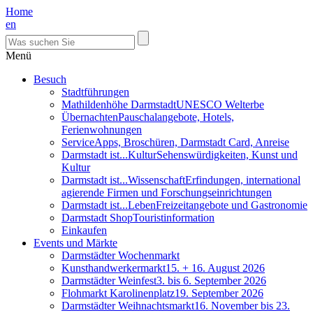
Home
en
Menü
Besuch
Stadtführungen
Mathildenhöhe Darmstadt
UNESCO Welterbe
Übernachten
Pauschalangebote, Hotels,
Ferienwohnungen
Service
Apps, Broschüren, Darmstadt Card, Anreise
Darmstadt ist...Kultur
Sehenswürdigkeiten, Kunst und
Kultur
Darmstadt ist...Wissenschaft
Erfindungen, international
agierende Firmen und Forschungseinrichtungen
Darmstadt ist...Leben
Freizeitangebote und Gastronomie
Darmstadt Shop
Touristinformation
Einkaufen
Events und Märkte
Darmstädter Wochenmarkt
Kunsthandwerkermarkt
15. + 16. August 2026
Darmstädter Weinfest
3. bis 6. September 2026
Flohmarkt Karolinenplatz
19. September 2026
Darmstädter Weihnachtsmarkt
16. November bis 23.