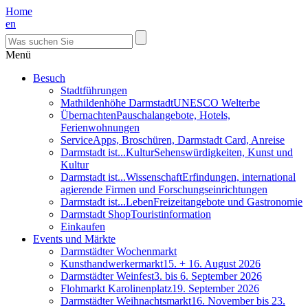
Home
en
Menü
Besuch
Stadtführungen
Mathildenhöhe Darmstadt
UNESCO Welterbe
Übernachten
Pauschalangebote, Hotels,
Ferienwohnungen
Service
Apps, Broschüren, Darmstadt Card, Anreise
Darmstadt ist...Kultur
Sehenswürdigkeiten, Kunst und
Kultur
Darmstadt ist...Wissenschaft
Erfindungen, international
agierende Firmen und Forschungseinrichtungen
Darmstadt ist...Leben
Freizeitangebote und Gastronomie
Darmstadt Shop
Touristinformation
Einkaufen
Events und Märkte
Darmstädter Wochenmarkt
Kunsthandwerkermarkt
15. + 16. August 2026
Darmstädter Weinfest
3. bis 6. September 2026
Flohmarkt Karolinenplatz
19. September 2026
Darmstädter Weihnachtsmarkt
16. November bis 23.