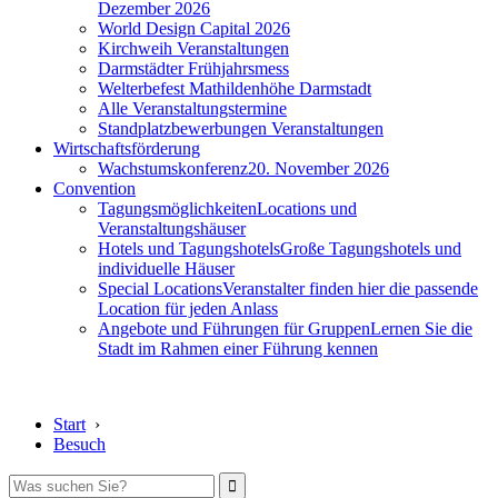
Dezember 2026
World Design Capital 2026
Kirchweih Veranstaltungen
Darmstädter Frühjahrsmess
Welterbefest Mathildenhöhe Darmstadt
Alle Veranstaltungstermine
Standplatzbewerbungen Veranstaltungen
Wirtschaftsförderung
Wachstumskonferenz
20. November 2026
Convention
Tagungsmöglichkeiten
Locations und
Veranstaltungshäuser
Hotels und Tagungshotels
Große Tagungshotels und
individuelle Häuser
Special Locations
Veranstalter finden hier die passende
Location für jeden Anlass
Angebote und Führungen für Gruppen
Lernen Sie die
Stadt im Rahmen einer Führung kennen
Start
›
Besuch