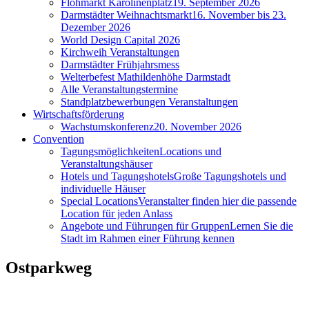
Flohmarkt Karolinenplatz
19. September 2026
Darmstädter Weihnachtsmarkt
16. November bis 23.
Dezember 2026
World Design Capital 2026
Kirchweih Veranstaltungen
Darmstädter Frühjahrsmess
Welterbefest Mathildenhöhe Darmstadt
Alle Veranstaltungstermine
Standplatzbewerbungen Veranstaltungen
Wirtschaftsförderung
Wachstumskonferenz
20. November 2026
Convention
Tagungsmöglichkeiten
Locations und
Veranstaltungshäuser
Hotels und Tagungshotels
Große Tagungshotels und
individuelle Häuser
Special Locations
Veranstalter finden hier die passende
Location für jeden Anlass
Angebote und Führungen für Gruppen
Lernen Sie die
Stadt im Rahmen einer Führung kennen
Ostparkweg