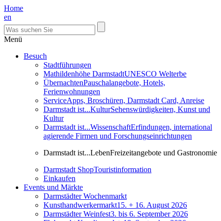
Home
en
Menü
Besuch
Stadtführungen
Mathildenhöhe Darmstadt
UNESCO Welterbe
Übernachten
Pauschalangebote, Hotels,
Ferienwohnungen
Service
Apps, Broschüren, Darmstadt Card, Anreise
Darmstadt ist...Kultur
Sehenswürdigkeiten, Kunst und
Kultur
Darmstadt ist...Wissenschaft
Erfindungen, international
agierende Firmen und Forschungseinrichtungen
Darmstadt ist...Leben
Freizeitangebote und Gastronomie
Darmstadt Shop
Touristinformation
Einkaufen
Events und Märkte
Darmstädter Wochenmarkt
Kunsthandwerkermarkt
15. + 16. August 2026
Darmstädter Weinfest
3. bis 6. September 2026