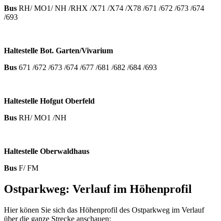
Bus
RH/ MO1/ NH /RHX /X71 /X74 /X78 /671 /672 /673 /674
/693
Haltestelle Bot. Garten/Vivarium
Bus
671 /672 /673 /674 /677 /681 /682 /684 /693
Haltestelle Hofgut Oberfeld
Bus
RH/ MO1 /NH
Haltestelle Oberwaldhaus
Bus
F/ FM
Ostparkweg: Verlauf im Höhenprofil
Hier könen Sie sich das Höhenprofil des Ostparkweg im Verlauf
über die ganze Strecke anschauen: