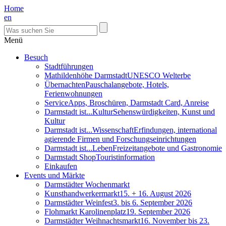
Home
en
Menü
Besuch
Stadtführungen
Mathildenhöhe Darmstadt
UNESCO Welterbe
Übernachten
Pauschalangebote, Hotels,
Ferienwohnungen
Service
Apps, Broschüren, Darmstadt Card, Anreise
Darmstadt ist...Kultur
Sehenswürdigkeiten, Kunst und
Kultur
Darmstadt ist...Wissenschaft
Erfindungen, international
agierende Firmen und Forschungseinrichtungen
Darmstadt ist...Leben
Freizeitangebote und Gastronomie
Darmstadt Shop
Touristinformation
Einkaufen
Events und Märkte
Darmstädter Wochenmarkt
Kunsthandwerkermarkt
15. + 16. August 2026
Darmstädter Weinfest
3. bis 6. September 2026
Flohmarkt Karolinenplatz
19. September 2026
Darmstädter Weihnachtsmarkt
16. November bis 23.