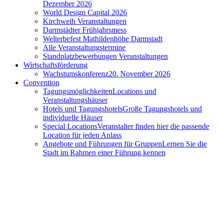
Dezember 2026
World Design Capital 2026
Kirchweih Veranstaltungen
Darmstädter Frühjahrsmess
Welterbefest Mathildenhöhe Darmstadt
Alle Veranstaltungstermine
Standplatzbewerbungen Veranstaltungen
Wirtschaftsförderung
Wachstumskonferenz
20. November 2026
Convention
Tagungsmöglichkeiten
Locations und
Veranstaltungshäuser
Hotels und Tagungshotels
Große Tagungshotels und
individuelle Häuser
Special Locations
Veranstalter finden hier die passende
Location für jeden Anlass
Angebote und Führungen für Gruppen
Lernen Sie die
Stadt im Rahmen einer Führung kennen