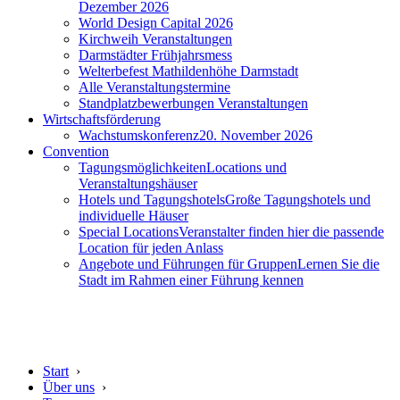
Dezember 2026
World Design Capital 2026
Kirchweih Veranstaltungen
Darmstädter Frühjahrsmess
Welterbefest Mathildenhöhe Darmstadt
Alle Veranstaltungstermine
Standplatzbewerbungen Veranstaltungen
Wirtschaftsförderung
Wachstumskonferenz
20. November 2026
Convention
Tagungsmöglichkeiten
Locations und
Veranstaltungshäuser
Hotels und Tagungshotels
Große Tagungshotels und
individuelle Häuser
Special Locations
Veranstalter finden hier die passende
Location für jeden Anlass
Angebote und Führungen für Gruppen
Lernen Sie die
Stadt im Rahmen einer Führung kennen
Start
›
Über uns
›