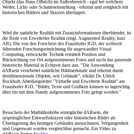
Objekt (das Haus Olbrich) im Außenbereich - egal bei welchem
Wetter, Licht- oder Schatteneinstellung - erkennt und zeitgleich mit
historischen Bildern und Skizzen überlagert.
Wird die natürliche Realität mit Zusatzinformationen überblendet, ist
die Rede von Erweiterter Realität (engl. Augmented Reality, kurz
AR). Die von den Forschern des Fraunhofer IGD, der weltweit
führenden Forschungseinrichtung für angewandtes Visual
Computing, entwickelte Technik ermittelt Position und
Blickrichtung vor Ort aufgenommener Fotos und sucht das passende
historische Material in Echtzeit dazu aus. "Die Anwendung
dARsein verarbeitet natürliche Bildmerkmale und erkennt damit
dreidimensionale Objekte, wie Gebäude", erklärt Dr. Ulrich
Bockholt, Abteilungsleiter "Virtuelle und Erweiterte Realität" am
Fraunhofer IGD. "Bilder, Texte und Grafiken können so lagerichtig
über ein mit dem Handy aufgenommenes Foto gelegt werden."
Besuchern der Mathildenhöhe ermöglichte dARsein, die
ursprünglichen Entwurfsskizzen oder historischen Bilder als
Überlagerung des heutigen Gebäudes anzuschauen. Vergangenheit
und Gegenwart wurden vergleichbar gemacht. Ein Video zu
dARsein finden Sie
hier
.