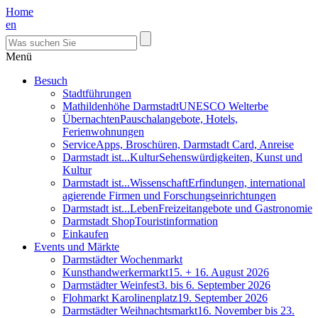
Home
en
Menü
Besuch
Stadtführungen
Mathildenhöhe Darmstadt
UNESCO Welterbe
Übernachten
Pauschalangebote, Hotels,
Ferienwohnungen
Service
Apps, Broschüren, Darmstadt Card, Anreise
Darmstadt ist...Kultur
Sehenswürdigkeiten, Kunst und
Kultur
Darmstadt ist...Wissenschaft
Erfindungen, international
agierende Firmen und Forschungseinrichtungen
Darmstadt ist...Leben
Freizeitangebote und Gastronomie
Darmstadt Shop
Touristinformation
Einkaufen
Events und Märkte
Darmstädter Wochenmarkt
Kunsthandwerkermarkt
15. + 16. August 2026
Darmstädter Weinfest
3. bis 6. September 2026
Flohmarkt Karolinenplatz
19. September 2026
Darmstädter Weihnachtsmarkt
16. November bis 23.