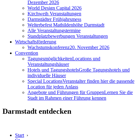
Dezember 2026
World Design Capital 2026
Kirchweih Veranstaltungen
Darmstädter Frühjahrsmess
Welterbefest Mathildenhöhe Darmstadt
Alle Veranstaltungstermine
Standplatzbewerbungen Veranstaltungen
Wirtschaftsförderung
Wachstumskonferenz
20. November 2026
Convention
Tagungsmöglichkeiten
Locations und
Veranstaltungshäuser
Hotels und Tagungshotels
Große Tagungshotels und
individuelle Häuser
Special Locations
Veranstalter finden hier die passende
Location für jeden Anlass
Angebote und Führungen für Gruppen
Lernen Sie die
Stadt im Rahmen einer Führung kennen
Darmstadt entdecken
Start
›