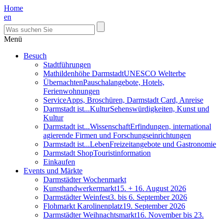
Home
en
Menü
Besuch
Stadtführungen
Mathildenhöhe Darmstadt
UNESCO Welterbe
Übernachten
Pauschalangebote, Hotels,
Ferienwohnungen
Service
Apps, Broschüren, Darmstadt Card, Anreise
Darmstadt ist...Kultur
Sehenswürdigkeiten, Kunst und
Kultur
Darmstadt ist...Wissenschaft
Erfindungen, international
agierende Firmen und Forschungseinrichtungen
Darmstadt ist...Leben
Freizeitangebote und Gastronomie
Darmstadt Shop
Touristinformation
Einkaufen
Events und Märkte
Darmstädter Wochenmarkt
Kunsthandwerkermarkt
15. + 16. August 2026
Darmstädter Weinfest
3. bis 6. September 2026
Flohmarkt Karolinenplatz
19. September 2026
Darmstädter Weihnachtsmarkt
16. November bis 23.