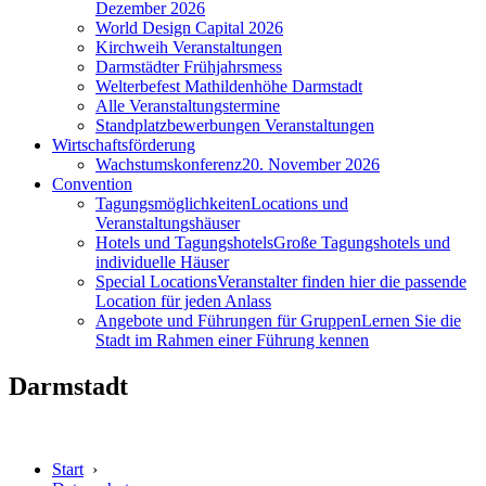
Dezember 2026
World Design Capital 2026
Kirchweih Veranstaltungen
Darmstädter Frühjahrsmess
Welterbefest Mathildenhöhe Darmstadt
Alle Veranstaltungstermine
Standplatzbewerbungen Veranstaltungen
Wirtschaftsförderung
Wachstumskonferenz
20. November 2026
Convention
Tagungsmöglichkeiten
Locations und
Veranstaltungshäuser
Hotels und Tagungshotels
Große Tagungshotels und
individuelle Häuser
Special Locations
Veranstalter finden hier die passende
Location für jeden Anlass
Angebote und Führungen für Gruppen
Lernen Sie die
Stadt im Rahmen einer Führung kennen
Darmstadt
Start
›