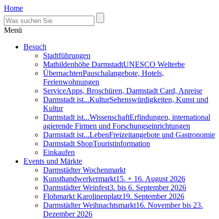
Home
Menü
Besuch
Stadtführungen
Mathildenhöhe Darmstadt
UNESCO Welterbe
Übernachten
Pauschalangebote, Hotels,
Ferienwohnungen
Service
Apps, Broschüren, Darmstadt Card, Anreise
Darmstadt ist...Kultur
Sehenswürdigkeiten, Kunst und
Kultur
Darmstadt ist...Wissenschaft
Erfindungen, international
agierende Firmen und Forschungseinrichtungen
Darmstadt ist...Leben
Freizeitangebote und Gastronomie
Darmstadt Shop
Touristinformation
Einkaufen
Events und Märkte
Darmstädter Wochenmarkt
Kunsthandwerkermarkt
15. + 16. August 2026
Darmstädter Weinfest
3. bis 6. September 2026
Flohmarkt Karolinenplatz
19. September 2026
Darmstädter Weihnachtsmarkt
16. November bis 23.
Dezember 2026