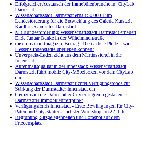
Erfolgreicher Austausch der Immobilienbranche im CityLab
Darmstadt
Wissenschaftsstadt Darmstadt erhält 50.000 Euro
Landesförderung für die Entwicklung des Galeria Karstadt
Kaufhof-Standortes Darmstadt
Mit Bundesförderung: Wissenschaftsstadt Darmstadt erneuert
Ende Januar Bänke in der Wilhelminenstraße
mex. das marktmagazin, Beitrag "Die nächste Pleite – wie
Hessens Innenstädte überleben können"
Unverpackt-Laden zieht aus dem Martinsviertel in die
Innenstadt
Aufenthaltsqualität in der Innenstadt: Wissenschaftsstadt
Darmstadt führt mobile City-Möbelboxen vor dem CityLab
ein
Wissenschaftsstadt Darmstadt richtet Verfügungsfonds zur
Stärkung der Darmstädter Innenstadt ein
Gemeinsam die Darmstädter City erfolgreich gestalten. 2.
Darmstädter Immobilientreffpunkt
Verfügungsfonds Innenstadt - Erste Bewilligungen für City-
Paten und City-Starter - nächster Workshop am 22. Juli
Begrünung, Sitzgelegenheiten und Fotospot auf dem
Friedensplatz