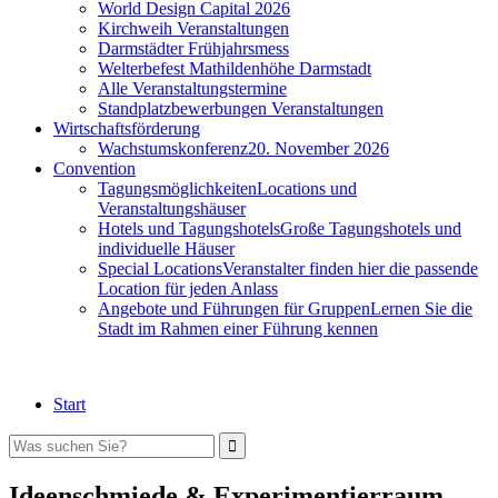
World Design Capital 2026
Kirchweih Veranstaltungen
Darmstädter Frühjahrsmess
Welterbefest Mathildenhöhe Darmstadt
Alle Veranstaltungstermine
Standplatzbewerbungen Veranstaltungen
Wirtschaftsförderung
Wachstumskonferenz
20. November 2026
Convention
Tagungsmöglichkeiten
Locations und
Veranstaltungshäuser
Hotels und Tagungshotels
Große Tagungshotels und
individuelle Häuser
Special Locations
Veranstalter finden hier die passende
Location für jeden Anlass
Angebote und Führungen für Gruppen
Lernen Sie die
Stadt im Rahmen einer Führung kennen
Start
Ideenschmiede & Experimentierraum