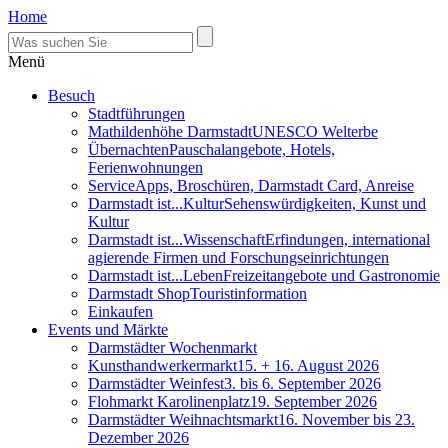
Home
Menü
Besuch
Stadtführungen
Mathildenhöhe Darmstadt
UNESCO Welterbe
Übernachten
Pauschalangebote, Hotels,
Ferienwohnungen
Service
Apps, Broschüren, Darmstadt Card, Anreise
Darmstadt ist...Kultur
Sehenswürdigkeiten, Kunst und
Kultur
Darmstadt ist...Wissenschaft
Erfindungen, international
agierende Firmen und Forschungseinrichtungen
Darmstadt ist...Leben
Freizeitangebote und Gastronomie
Darmstadt Shop
Touristinformation
Einkaufen
Events und Märkte
Darmstädter Wochenmarkt
Kunsthandwerkermarkt
15. + 16. August 2026
Darmstädter Weinfest
3. bis 6. September 2026
Flohmarkt Karolinenplatz
19. September 2026
Darmstädter Weihnachtsmarkt
16. November bis 23.
Dezember 2026