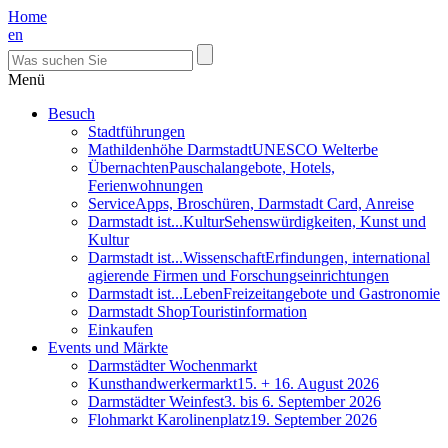
Home
en
Menü
Besuch
Stadtführungen
Mathildenhöhe Darmstadt
UNESCO Welterbe
Übernachten
Pauschalangebote, Hotels,
Ferienwohnungen
Service
Apps, Broschüren, Darmstadt Card, Anreise
Darmstadt ist...Kultur
Sehenswürdigkeiten, Kunst und
Kultur
Darmstadt ist...Wissenschaft
Erfindungen, international
agierende Firmen und Forschungseinrichtungen
Darmstadt ist...Leben
Freizeitangebote und Gastronomie
Darmstadt Shop
Touristinformation
Einkaufen
Events und Märkte
Darmstädter Wochenmarkt
Kunsthandwerkermarkt
15. + 16. August 2026
Darmstädter Weinfest
3. bis 6. September 2026
Flohmarkt Karolinenplatz
19. September 2026