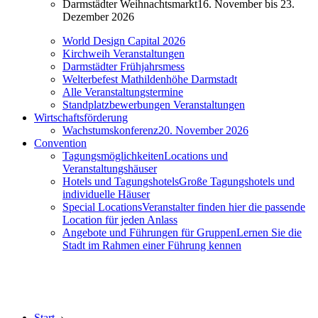
Darmstädter Weihnachtsmarkt
16. November bis 23.
Dezember 2026
World Design Capital 2026
Kirchweih Veranstaltungen
Darmstädter Frühjahrsmess
Welterbefest Mathildenhöhe Darmstadt
Alle Veranstaltungstermine
Standplatzbewerbungen Veranstaltungen
Wirtschaftsförderung
Wachstumskonferenz
20. November 2026
Convention
Tagungsmöglichkeiten
Locations und
Veranstaltungshäuser
Hotels und Tagungshotels
Große Tagungshotels und
individuelle Häuser
Special Locations
Veranstalter finden hier die passende
Location für jeden Anlass
Angebote und Führungen für Gruppen
Lernen Sie die
Stadt im Rahmen einer Führung kennen
Start
›