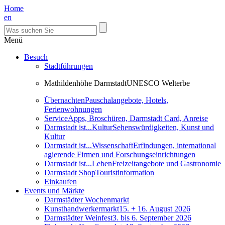
Home
en
Menü
Besuch
Stadtführungen
Mathildenhöhe Darmstadt
UNESCO Welterbe
Übernachten
Pauschalangebote, Hotels,
Ferienwohnungen
Service
Apps, Broschüren, Darmstadt Card, Anreise
Darmstadt ist...Kultur
Sehenswürdigkeiten, Kunst und
Kultur
Darmstadt ist...Wissenschaft
Erfindungen, international
agierende Firmen und Forschungseinrichtungen
Darmstadt ist...Leben
Freizeitangebote und Gastronomie
Darmstadt Shop
Touristinformation
Einkaufen
Events und Märkte
Darmstädter Wochenmarkt
Kunsthandwerkermarkt
15. + 16. August 2026
Darmstädter Weinfest
3. bis 6. September 2026