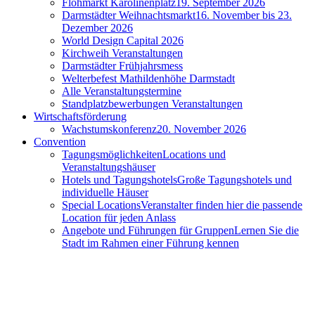
Flohmarkt Karolinenplatz
19. September 2026
Darmstädter Weihnachtsmarkt
16. November bis 23.
Dezember 2026
World Design Capital 2026
Kirchweih Veranstaltungen
Darmstädter Frühjahrsmess
Welterbefest Mathildenhöhe Darmstadt
Alle Veranstaltungstermine
Standplatzbewerbungen Veranstaltungen
Wirtschaftsförderung
Wachstumskonferenz
20. November 2026
Convention
Tagungsmöglichkeiten
Locations und
Veranstaltungshäuser
Hotels und Tagungshotels
Große Tagungshotels und
individuelle Häuser
Special Locations
Veranstalter finden hier die passende
Location für jeden Anlass
Angebote und Führungen für Gruppen
Lernen Sie die
Stadt im Rahmen einer Führung kennen