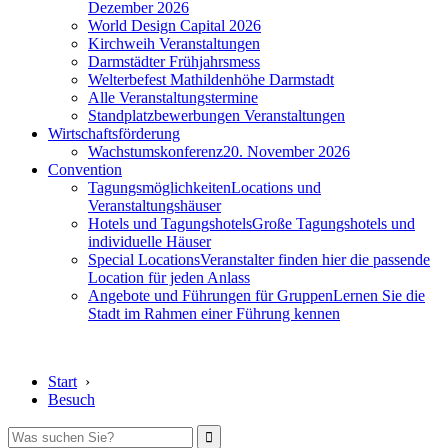
Dezember 2026
World Design Capital 2026
Kirchweih Veranstaltungen
Darmstädter Frühjahrsmess
Welterbefest Mathildenhöhe Darmstadt
Alle Veranstaltungstermine
Standplatzbewerbungen Veranstaltungen
Wirtschaftsförderung
Wachstumskonferenz
20. November 2026
Convention
Tagungsmöglichkeiten
Locations und
Veranstaltungshäuser
Hotels und Tagungshotels
Große Tagungshotels und
individuelle Häuser
Special Locations
Veranstalter finden hier die passende
Location für jeden Anlass
Angebote und Führungen für Gruppen
Lernen Sie die
Stadt im Rahmen einer Führung kennen
Start
›
Besuch