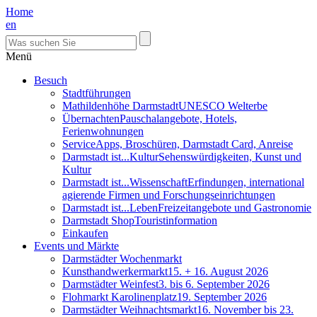
Home
en
Menü
Besuch
Stadtführungen
Mathildenhöhe Darmstadt
UNESCO Welterbe
Übernachten
Pauschalangebote, Hotels,
Ferienwohnungen
Service
Apps, Broschüren, Darmstadt Card, Anreise
Darmstadt ist...Kultur
Sehenswürdigkeiten, Kunst und
Kultur
Darmstadt ist...Wissenschaft
Erfindungen, international
agierende Firmen und Forschungseinrichtungen
Darmstadt ist...Leben
Freizeitangebote und Gastronomie
Darmstadt Shop
Touristinformation
Einkaufen
Events und Märkte
Darmstädter Wochenmarkt
Kunsthandwerkermarkt
15. + 16. August 2026
Darmstädter Weinfest
3. bis 6. September 2026
Flohmarkt Karolinenplatz
19. September 2026
Darmstädter Weihnachtsmarkt
16. November bis 23.